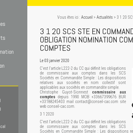
Vous êtes ici :
Accueil
>
Actualités
> 3 1 20 S
tes
3 1 20 SCS STE EN COMMAND
rts
OBLIGATION NOMINATION CO
COMPTES
mation
Le 03 janvier 2020
on
C'est l'article L222-2 du CC qui définit les obligations
de commissaire aux comptes dans les SCS
Sociétés en Commandite Simple : Les dispositions
relatives aux sociétés en nom collectif sont
applicables aux sociétés en commandite simple.
Christophe Guyot-Sionnest
commissaire aux
comptes
depuis 1990 MOB +33667399676 BUR
l
+33188245403 mail contact@conseil-cac.com site
web conseil-cac.com.
l
3 1 2020
C'est l'article L222-2 du CC qui définit les obligations
scal
de commissaire aux comptes dans les SCS
Sociétés en Commandite Simple : Les dispositions rel