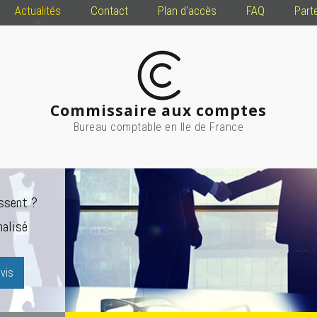
Actualités
Contact
Plan d'accès
FAQ
Part
Commissaire aux comptes
Bureau comptable en Ile de France
ssent ?
alisé
vis