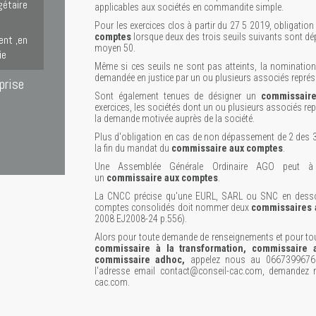
gétaire
applicables aux sociétés en commandite simple.
Pour les exercices clos à partir du 27 5 2019, obligat
comptes
lorsque deux des trois seuils suivants sont dé
ent ,en
moyen 50.
ie
Même si ces seuils ne sont pas atteints, la nominatio
demandée en justice par un ou plusieurs associés représe
prise
Sont également tenues de désigner un
commissair
exercices, les sociétés dont un ou plusieurs associés rep
la demande motivée auprès de la société.
Plus d'obligation en cas de non dépassement de 2 des 3
la fin du mandat du
commissaire aux comptes
.
Une Assemblée Générale Ordinaire AGO peut à 
un
commissaire aux comptes
.
La CNCC précise qu'une EURL, SARL ou SNC en dessou
comptes consolidés doit nommer deux
commissaires 
2008 EJ2008-24 p.556).
Alors pour toute demande de renseignements et pour t
commissaire à la transformation, commissaire 
commissaire adhoc,
appelez nous au 0667399676 
l'adresse email contact@conseil-cac.com, demandez n
cac.com.