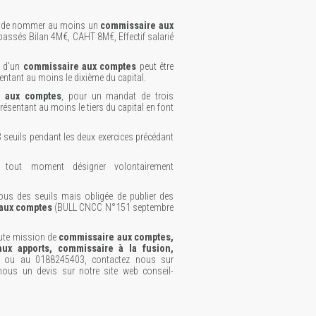
ion de nommer au moins un
commissaire aux
passés Bilan 4M€, CAHT 8M€, Effectif salarié
n d'un
commissaire aux comptes
peut être
ntant au moins le dixième du capital.
e aux comptes
, pour un mandat de trois
résentant au moins le tiers du capital en font
 seuils pendant les deux exercices précédant
tout moment désigner volontairement
s des seuils mais obligée de publier des
aux comptes
(BULL CNCC N°151 septembre
oute mission de
commissaire aux comptes,
aux apports, commissaire à la fusion,
ou au 0188245403, contactez nous sur
ous un devis sur notre site web conseil-