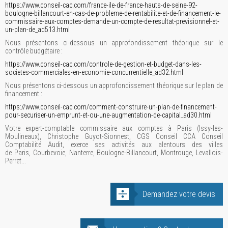
https://www.conseil-cac.com/france-ile-de-france-hauts-de-seine-92-
boulogne-billancourt-en-cas-de-probleme-de-rentabilite-et-de-financement-le-
commissaire-aux-comptes-demande-un-compte-de-resultat-previsionnel-et-
un-plan-de_ad513.html
Nous présentons ci-dessous un approfondissement théorique sur le
contrôle budgétaire :
https://www.conseil-cac.com/controle-de-gestion-et-budget-dans-les-
societes-commerciales-en-economie-concurrentielle_ad32.html
Nous présentons ci-dessous un approfondissement théorique sur le plan de
financement :
https://www.conseil-cac.com/comment-construire-un-plan-de-financement-
pour-securiser-un-emprunt-et-ou-une-augmentation-de-capital_ad30.html
Votre expert-comptable commissaire aux comptes à Paris (Issy-les-
Moulineaux), Christophe Guyot-Sionnest, CGS Conseil CCA Conseil
Comptabilité Audit, exerce ses activités aux alentours des villes
de Paris, Courbevoie, Nanterre, Boulogne-Billancourt, Montrouge, Levallois-
Perret...
Demandez votre devis