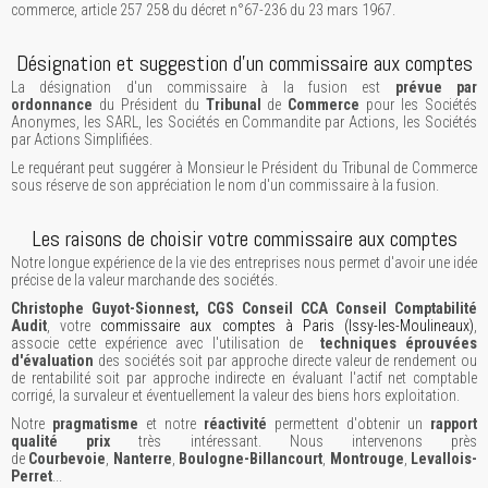
commerce, article 257 258 du décret n°67-236 du 23 mars 1967.
Désignation et suggestion d'un commissaire aux comptes
La désignation d'un commissaire à la fusion est
prévue par
ordonnance
du Président du
Tribunal
de
Commerce
pour les Sociétés
Anonymes, les SARL, les Sociétés en Commandite par Actions, les Sociétés
par Actions Simplifiées.
Le requérant peut suggérer à Monsieur le Président du Tribunal de Commerce
sous réserve de son appréciation le nom d'un commissaire à la fusion.
Les raisons de choisir votre commissaire aux comptes
Notre longue expérience de la vie des entreprises nous permet d'avoir une idée
précise de la valeur marchande des sociétés.
Christophe Guyot-Sionnest, CGS Conseil CCA Conseil Comptabilité
Audit
, votre
commissaire aux comptes à Paris (Issy-les-Moulineaux)
,
associe cette expérience avec l'utilisation de
techniques éprouvées
d'évaluation
des sociétés soit par approche directe valeur de rendement ou
de rentabilité soit par approche indirecte en évaluant l'actif net comptable
corrigé, la survaleur et éventuellement la valeur des biens hors exploitation.
Notre
pragmatisme
et notre
réactivité
permettent d'obtenir un
rapport
qualité prix
très intéressant. Nous intervenons près
de
Courbevoie
,
Nanterre
,
Boulogne-Billancourt
,
Montrouge
,
Levallois-
Perret
...