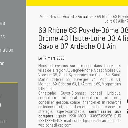
Vous êtes ici :
Accueil
>
Actualités
> 69 Rhône 63 Puy-de
Loire 03 Allie
tes
69 Rhône 63 Puy-de-Dôme 38 
rts
Drôme 43 Haute-Loire 03 Alli
Savoie 07 Ardèche 01 Ain
mation
Le 17 mars 2020
on
Nous intervenons sur demande dans toutes les
villes de la région Auvergne-Rhône-Alpes : Molles 03,
Voreppe 38, Saint-Symphorien-sur-Coise 69, Saint-
Martin d’Hères 38, Faverges 74, Montluel 01,
Mornant 69, Cébazat 63, L »Arbresie 69, Mogneneins
01Fontain…
Christophe Guyot-Sionnest conseil juridique,
l
conseil en droit fiscal, conseil en droit social,
conseil en gestion, conseil financier et en recherche
l
de financement, conseil en organisation, conseil en
stratégie, expert-comptable,
commissaire aux
comptes
depuis 1990 MOB +33667399676 BUR
+33188245403 mail contact@conseil-cac.com site
scal
web conseil-cac.com.