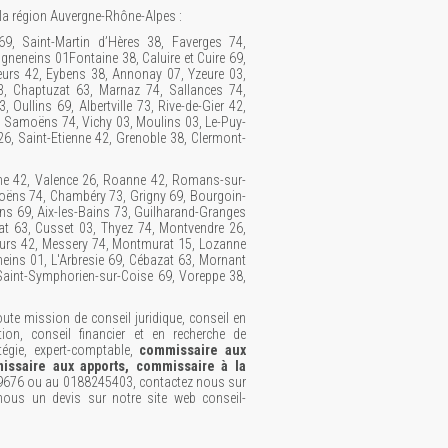
la région Auvergne-Rhône-Alpes :
9, Saint-Martin d’Hères 38, Faverges 74,
gneneins 01Fontaine 38, Caluire et Cuire 69,
urs 42, Eybens 38, Annonay 07, Yzeure 03,
, Chaptuzat 63, Marnaz 74, Sallances 74,
Oullins 69, Albertville 73, Rive-de-Gier 42,
3, Samoëns 74, Vichy 03, Moulins 03, Le-Puy-
6, Saint-Etienne 42, Grenoble 38, Clermont-
nne 42, Valence 26, Roanne 42, Romans-sur-
moëns 74, Chambéry 73, Grigny 69, Bourgoin-
ullins 69, Aix-les-Bains 73, Guilharand-Granges
at 63, Cusset 03, Thyez 74, Montvendre 26,
eurs 42, Messery 74, Montmurat 15, Lozanne
neins 01, L'Arbresie 69, Cébazat 63, Mornant
 Saint-Symphorien-sur-Coise 69, Voreppe 38,
te mission de conseil juridique, conseil en
tion, conseil financier et en recherche de
tégie, expert-comptable,
commissaire aux
issaire aux apports, commissaire à la
9676 ou au 0188245403, contactez nous sur
ous un devis sur notre site web conseil-