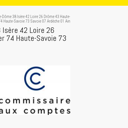
-Dôme 38 Isère 42 Loire 26 Drôme 43 Haute-
r 74 Haute-Savoie 73 Savoie 07 Ardèche 01 Ain
Isère 42 Loire 26
er 74 Haute-Savoie 73