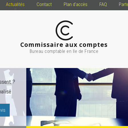
Actualités
Contact
Plan d'accès
FAQ
Part
Commissaire aux comptes
Bureau comptable en Ile de France
ssent ?
alisé
vis