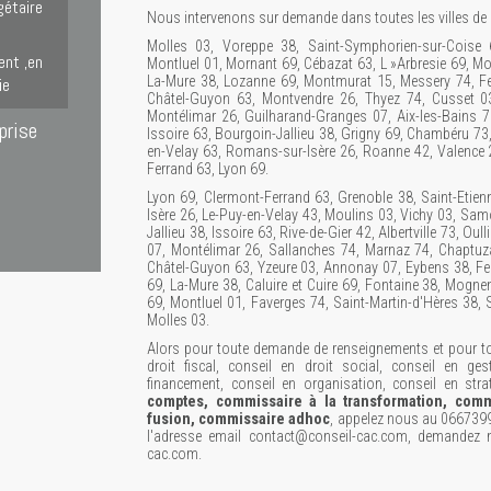
gétaire
Nous intervenons sur demande dans toutes les villes de 
Molles 03, Voreppe 38, Saint-Symphorien-sur-Coise 6
ent ,en
Montluel 01, Mornant 69, Cébazat 63, L »Arbresie 69, Mo
La-Mure 38, Lozanne 69, Montmurat 15, Messery 74, Fe
ie
Châtel-Guyon 63, Montvendre 26, Thyez 74, Cusset 03
Montélimar 26, Guilharand-Granges 07, Aix-les-Bains 73, 
prise
Issoire 63, Bourgoin-Jallieu 38, Grigny 69, Chambéru 7
en-Velay 63, Romans-sur-Isère 26, Roanne 42, Valence 2
Ferrand 63, Lyon 69.
Lyon 69, Clermont-Ferrand 63, Grenoble 38, Saint-Etie
Isère 26, Le-Puy-en-Velay 43, Moulins 03, Vichy 03, Sa
Jallieu 38, Issoire 63, Rive-de-Gier 42, Albertville 73, O
07, Montélimar 26, Sallanches 74, Marnaz 74, Chaptuz
Châtel-Guyon 63, Yzeure 03, Annonay 07, Eybens 38, F
69, La-Mure 38, Caluire et Cuire 69, Fontaine 38, Mogne
69, Montluel 01, Faverges 74, Saint-Martin-d'Hères 38,
Molles 03.
Alors pour toute demande de renseignements et pour tou
droit fiscal, conseil en droit social, conseil en ges
financement, conseil en organisation, conseil en stra
comptes, commissaire à la transformation, comm
fusion, commissaire adhoc
, appelez nous au 066739
l'adresse email contact@conseil-cac.com, demandez n
cac.com.