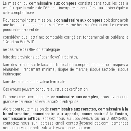
La mission du
commissaire aux comptes
consiste dans tous les cas à
certifier que la valeur de l'élément incorporel concerné est au moins égale à
celle comptabilisée.
Pour accomplir cette mission, le
commissaire aux comptes
doit donc avoir
une bonne connaissance des différentes méthodes d'évaluation. Les erreurs
principales seraient de :
considérer que l'actif net comptable corrigé est fondamental en oubliant le
"Good ou Bad Will",
ne pas faire de réflexion stratégique,
faire des prévisions de "cash flows" irréalistes,
faire des erreurs sur le taux d'actualisation composé de plusieurs risques à
rémunérer : rendement minimal, risque de marché, risque sectoriel, risque
intrinsèque,
faire des erreurs sur la valeur terminale…
Ces erreurs peuvent conduire au refus de certification.
Comme expert-comptable et
commissaire aux comptes
, nous avons une
grande expérience des évaluationS d'entreprise.
Alors pour toute mission de
commissaire aux comptes, commissaire à la
transformation, commissaire aux apports, commissaire à la fusion,
commissaire ad'hoc
, appelez nous au 0667399676 ou au 0188245403,
contactez nous sur l'adresse email contact@conseil-cac.com, demandez
nous un devis sur notre site web www.conseil-cac.com