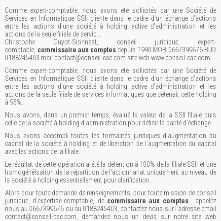
Comme expert-comptable, nous avons été sollicités par une Société de
Services en Informatique SSII cliente dans le cadre d'un échange d'actions
entre les actions d'une société à holding active d'administration et les
actions de la seule filiale de servic…
Christophe Guyot-Sionnest, conseil juridique, expert-
comptable,
commissaire aux comptes
depuis 1990 MOB 0667399676 BUR
0188245403 mail contact@conseil-cac.com site web www.conseil-cac.com.
Comme expert-comptable, nous avons été sollicités par une Société de
Services en Informatique SSII cliente dans le cadre d'un échange d'actions
entre les actions d'une société à holding active d'administration et les
actions de la seule filiale de services informatiques que détenait cette holding
à 95%.
Nous avons, dans un premier temps, évalué la valeur de la SSII filiale puis
celle de la société à holding d'administration pour définir la parité d'échange.
Nous avons accompli toutes les formalités juridiques d'augmentation du
capital de la société à holding et de libération de l'augmentation du capital
avec les actions de la filiale.
Le résultat de cette opération a été la détention à 100% de la filiale SSII et une
homogénéisation de la répartition de l'actionnariat uniquement au niveau de
la société à holding essentiellement pour clarification.
Alors pour toute demande de renseignements, pour toute mission de conseil
juridique, d'expertise-comptable, de
commissaire aux comptes
… appelez
nous au 0667399676 ou au 0188245403, contactez nous sur l'adresse email
contact@conseil-cac.com, demandez nous un devis sur notre site web