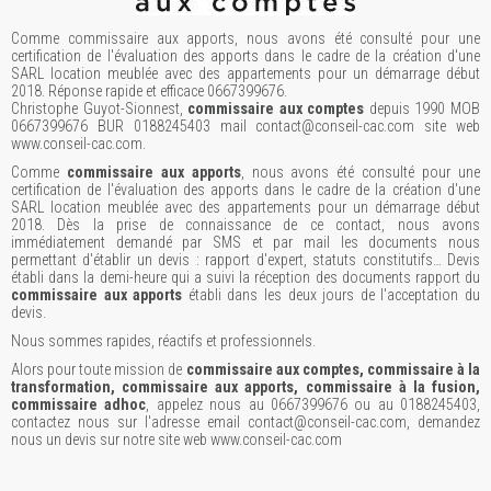
Comme commissaire aux apports, nous avons été consulté pour une
certification de l'évaluation des apports dans le cadre de la création d'une
SARL location meublée avec des appartements pour un démarrage début
2018. Réponse rapide et efficace 0667399676.
Christophe Guyot-Sionnest,
commissaire aux comptes
depuis 1990 MOB
0667399676 BUR 0188245403 mail contact@conseil-cac.com site web
www.conseil-cac.com.
Comme
commissaire aux apports
, nous avons été consulté pour une
certification de l'évaluation des apports dans le cadre de la création d'une
SARL location meublée avec des appartements pour un démarrage début
2018. Dès la prise de connaissance de ce contact, nous avons
immédiatement demandé par SMS et par mail les documents nous
permettant d'établir un devis : rapport d'expert, statuts constitutifs… Devis
établi dans la demi-heure qui a suivi la réception des documents rapport du
commissaire aux apports
établi dans les deux jours de l'acceptation du
devis.
Nous sommes rapides, réactifs et professionnels.
Alors pour toute mission de
commissaire aux comptes, commissaire à la
transformation, commissaire aux apports, commissaire à la fusion,
commissaire adhoc
, appelez nous au 0667399676 ou au 0188245403,
contactez nous sur l'adresse email contact@conseil-cac.com, demandez
nous un devis sur notre site web www.conseil-cac.com