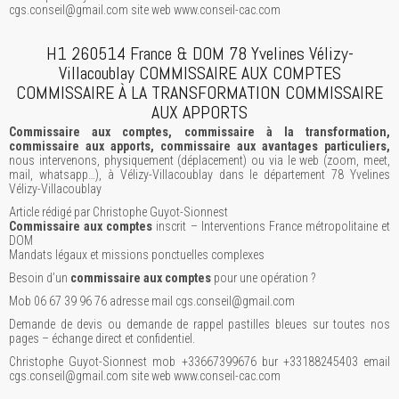
cgs.conseil@gmail.com site web www.conseil-cac.com
H1 260514 France & DOM 78 Yvelines Vélizy-
Villacoublay COMMISSAIRE AUX COMPTES
COMMISSAIRE À LA TRANSFORMATION COMMISSAIRE
AUX APPORTS
Commissaire aux comptes, commissaire à la transformation,
commissaire aux apports, commissaire aux avantages particuliers,
nous intervenons, physiquement (déplacement) ou via le web (zoom, meet,
mail, whatsapp…), à Vélizy-Villacoublay dans le département 78 Yvelines
Vélizy-Villacoublay
Article rédigé par Christophe Guyot-Sionnest
Commissaire aux comptes
inscrit – Interventions France métropolitaine et
DOM
Mandats légaux et missions ponctuelles complexes
Besoin d’un
commissaire aux comptes
pour une opération ?
Mob 06 67 39 96 76 adresse mail cgs.conseil@gmail.com
Demande de devis ou demande de rappel pastilles bleues sur toutes nos
pages – échange direct et confidentiel.
Christophe Guyot-Sionnest mob +33667399676 bur +33188245403 email
cgs.conseil@gmail.com site web www.conseil-cac.com