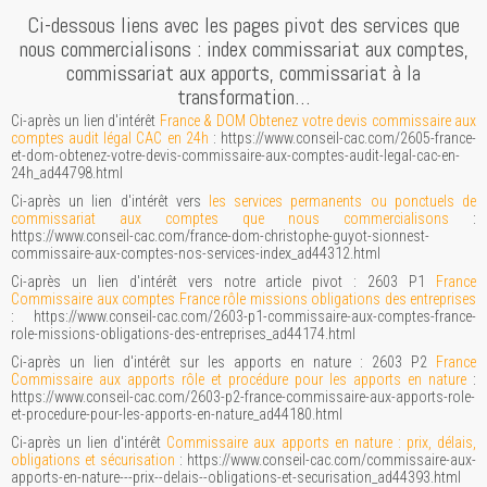
Ci-dessous liens avec les pages pivot des services que
nous commercialisons : index commissariat aux comptes,
commissariat aux apports, commissariat à la
transformation…
Ci-après un lien d'intérêt
France & DOM Obtenez votre devis commissaire aux
comptes audit légal CAC en 24h
: https://www.conseil-cac.com/2605-france-
et-dom-obtenez-votre-devis-commissaire-aux-comptes-audit-legal-cac-en-
24h_ad44798.html
Ci-après un lien d'intérêt vers
les services permanents ou ponctuels de
commissariat aux comptes que nous commercialisons
:
https://www.conseil-cac.com/france-dom-christophe-guyot-sionnest-
commissaire-aux-comptes-nos-services-index_ad44312.html
Ci-après un lien d'intérêt vers notre article pivot : 2603 P1
France
Commissaire aux comptes France rôle missions obligations des entreprises
: https://www.conseil-cac.com/2603-p1-commissaire-aux-comptes-france-
role-missions-obligations-des-entreprises_ad44174.html
Ci-après un lien d'intérêt sur les apports en nature : 2603 P2
France
Commissaire aux apports rôle et procédure pour les apports en nature
:
https://www.conseil-cac.com/2603-p2-france-commissaire-aux-apports-role-
et-procedure-pour-les-apports-en-nature_ad44180.html
Ci-après un lien d'intérêt
Commissaire aux apports en nature : prix, délais,
obligations et sécurisation
: https://www.conseil-cac.com/commissaire-aux-
apports-en-nature---prix--delais--obligations-et-securisation_ad44393.html