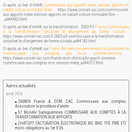
Ci-après un lien d'intérêt
Commissaire aux apports index services apports en
nature voiture immeuble titres…
: https://www.conseil-cac.com/commissaire-
aux-apports-index-services-apports-en-nature-voiture-immeuble-titre---
_ad44483.html
Ci-après un lien d'intérêt sur la transformation : 2603 P3
France Commissaire
à la transformation sécuriser le changement de forme sociale
:
https://www.conseil-cac.com/f-2603-p3-commissaire-a-la-transformation-
securiser-le-changement-de-forme-sociale_ad44183.html
Ci-après un lien d'intérêt sur
l'index des services permanents ou ponctuels de
commissariat aux comptes que nous commercialisons
:
https://www.conseil-cac.com/france-dom-christophe-guyot-sionnest-
commissaire-aux-comptes-nos-services-index_ad44312.html
Autres actualités
août 2026
260809 France & DOM CAC Commissaire aux comptes
Association la procédure d’alerte
57 Moselle Sarreguemines COMMISSAIRE AUX COMPTES À LA
TRANSFORMATION AUX APPORTS
CHATGPT FACTURATION ÉLECTRONIQUE BIC BNC TPE PME ETI
micro obligations au 1er 9 26