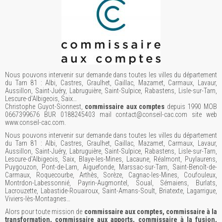
Nous pouvons intervenir sur demande dans toutes les villes du département
du Tarn 81 : Albi, Castres, Graulhet, Gaillac, Mazamet, Carmaux, Lavaur,
Aussillon, Saint-Juéry, Labruguière, Saint-Sulpice, Rabastens, Lisle-sur-Tarn,
Lescure-d'Albigeois, Saix…
Christophe Guyot-Sionnest,
commissaire aux comptes
depuis 1990 MOB
0667399676 BUR 0188245403 mail contact@conseil-cac.com site web
www.conseil-cac.com.
Nous pouvons intervenir sur demande dans toutes les villes du département
du Tarn 81 : Albi, Castres, Graulhet, Gaillac, Mazamet, Carmaux, Lavaur,
Aussillon, Saint-Juéry, Labruguière, Saint-Sulpice, Rabastens, Lisle-sur-Tarn,
Lescure-d'Albigeois, Saix, Blaye-les-Mines, Lacaune, Réalmont, Puylaurens,
Puygouzon, Pont-de-Larn, Aiguefonde, Marssac-sur-Tarn, Saint-Benoît-de-
Carmaux, Roquecourbe, Arthès, Sorèze, Cagnac-les-Mines, Coufouleux,
Montrdon-Labessonnié, Payrin-Augmontel, Soual, Sémaiens, Burlats,
Lacrouzette, Labastide-Rouairoux, Saint-Amans-Soult, Briatexte, Lagarrigue,
Viviers-lès-Montagnes…
Alors pour toute mission de
commissaire aux comptes, commissaire à la
transformation, commissaire aux apports, commissaire à la fusion,