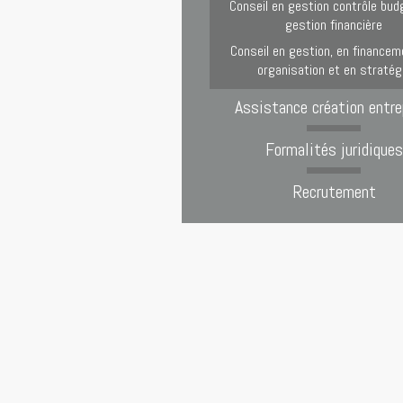
Conseil en gestion contrôle bud
gestion financière
Conseil en gestion, en financem
organisation et en stratég
Assistance création entre
Formalités juridiques
Recrutement