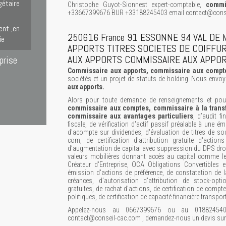
gétaire
Christophe Guyot-Sionnest expert-comptable,
commi
+33667399676 BUR +33188245403 email contact@conse
ent ,en
250616 France 91 ESSONNE 94 VAL DE
ie
APPORTS TITRES SOCIETES DE COIFFU
AUX APPORTS COMMISSAIRE AUX APPO
prise
Commissaire aux apports, commissaire aux compt
sociétés et un projet de statuts de holding. Nous envo
aux apports.
Alors pour toute demande de renseignements et pou
commissaire aux comptes, commissaire à la trans
commissaire aux avantages particuliers
, d’audit f
fiscale, de vérification d'actif passif préalable à une é
d'acompte sur dividendes, d'évaluation de titres de so
com, de certification d'attribution gratuite d'actio
d’augmentation de capital avec suppression du DPS droit
valeurs mobilières donnant accès au capital comme l
Créateur d'Entreprise, OCA Obligations Convertibles 
émission d'actions de préférence, de constatation de 
créances, d’autorisation d'attribution de stock-optio
gratuites, de rachat d'actions, de certification de comp
politiques, de certification de capacité financière transpor
Appelez-nous au 0667399676 ou au 0188245403,
contact@conseil-cac.com , demandez-nous un devis sur 