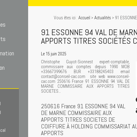
Vous êtes ici :
Accueil
>
Actualités
> 91 ESSONNE
tes
91 ESSONNE 94 VAL DE MAR
rts
APPORTS TITRES SOCIÉTÉS C
mation
Le 15 juin 2025
Christophe Guyot-Sionnest expert-comptable,
on
commissaire aux comptes depuis 1990 MOB
+33667399676 BUR +33188245403 email
contact@conseil-cac.com site web www.conseil-
cac.com 250616 France 91 ESSONNE 94 VAL DE
MARNE COMMISSAIRE AUX APPORTS TITRES
SOCIETES…
l
250616 France 91 ESSONNE 94 VAL
DE MARNE COMMISSAIRE AUX
l
APPORTS TITRES SOCIETES DE
COIFFURE À HOLDING COMMISSARIAT A
scal
APPORTS