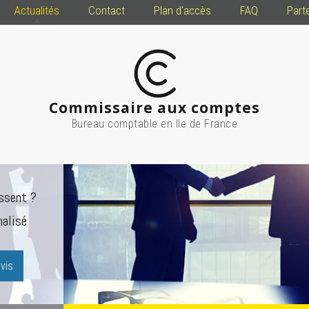
Actualités
Contact
Plan d'accès
FAQ
Part
Commissaire aux comptes
Bureau comptable en Ile de France
ssent ?
alisé
vis