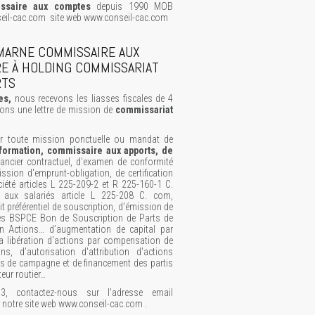
ssaire aux comptes
depuis 1990 MOB
il-cac.com site web www.conseil-cac.com
 MARNE COMMISSAIRE AUX
RE À HOLDING COMMISSARIAT
RTS
es,
nous recevons les liasses fiscales de 4
yons une lettre de mission de
commissariat
r toute mission ponctuelle ou mandat de
formation, commissaire aux apports, de
inancier contractuel, d'examen de conformité
mission d'emprunt-obligation, de certification
ciété articles L 225-209-2 et R 225-160-1 C.
ns aux salariés article L 225-208 C. com,
 préférentiel de souscription, d’émission de
es BSPCE Bon de Souscription de Parts de
en Actions… d’augmentation de capital par
la libération d'actions par compensation de
ns, d’autorisation d'attribution d'actions
tes de campagne et de financement des partis
teur routier…
 contactez-nous sur l'adresse email
notre site web www.conseil-cac.com .