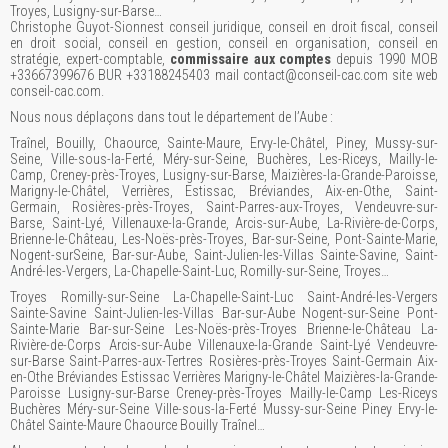
Troyes, Lusigny-sur-Barse…
Christophe Guyot-Sionnest conseil juridique, conseil en droit fiscal, conseil
en droit social, conseil en gestion, conseil en organisation, conseil en
stratégie, expert-comptable,
commissaire aux comptes
depuis 1990 MOB
+33667399676 BUR +33188245403 mail contact@conseil-cac.com site web
conseil-cac.com.
Nous nous déplaçons dans tout le département de l’Aube :
Traînel, Bouilly, Chaource, Sainte-Maure, Ervy-le-Châtel, Piney, Mussy-sur-
Seine, Ville-sous-la-Ferté, Méry-sur-Seine, Buchères, Les-Riceys, Mailly-le-
Camp, Creney-près-Troyes, Lusigny-sur-Barse, Maizières-la-Grande-Paroisse,
Marigny-le-Châtel, Verrières, Estissac, Bréviandes, Aix-en-Othe, Saint-
Germain, Rosières-près-Troyes, Saint-Parres-aux-Troyes, Vendeuvre-sur-
Barse, Saint-Lyé, Villenauxe-la-Grande, Arcis-sur-Aube, La-Rivière-de-Corps,
Brienne-le-Château, Les-Noës-près-Troyes, Bar-sur-Seine, Pont-Sainte-Marie,
Nogent-surSeine, Bar-sur-Aube, Saint-Julien-les-Villas Sainte-Savine, Saint-
André-les-Vergers, La-Chapelle-Saint-Luc, Romilly-sur-Seine, Troyes…
Troyes Romilly-sur-Seine La-Chapelle-Saint-Luc Saint-André-les-Vergers
Sainte-Savine Saint-Julien-les-Villas Bar-sur-Aube Nogent-sur-Seine Pont-
Sainte-Marie Bar-sur-Seine Les-Noës-près-Troyes Brienne-le-Château La-
Rivière-de-Corps Arcis-sur-Aube Villenauxe-la-Grande Saint-Lyé Vendeuvre-
sur-Barse Saint-Parres-aux-Tertres Rosières-près-Troyes Saint-Germain Aix-
en-Othe Bréviandes Estissac Verrières Marigny-le-Châtel Maizières-la-Grande-
Paroisse Lusigny-sur-Barse Creney-près-Troyes Mailly-le-Camp Les-Riceys
Buchères Méry-sur-Seine Ville-sous-la-Ferté Mussy-sur-Seine Piney Ervy-le-
Châtel Sainte-Maure Chaource Bouilly Traînel…