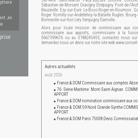
Sur-Avre Saint-Marcel Pacy-surEure Brionne Conch
gétaire
Sébastien-de-Morsent Gravigny Etrépagny Pont-de-l’Arche
Beuzeville Ezy-sur-Eure Le-Bosc-Roger-en-Roumois Gas
Roger Romilly-sur-AndelleIvry-la-Bataille Rugles Bourg
ent ,en
Bonneville-sur-Iton Léry Serquigny Damville…
ie
Alors pour toute mission de commissaire aux com
commissaire aux apports, commissaire à la fusio
prise
0667399676 ou au 0188245403, contactez nous sur l
demandez nous un devis sur notre site web www.consei
Autres actualités
août 2026
France & DOM Commissaire aux comptes Absence
76 Seine-Maritime Mont-Saint-Aignan CO
APPORT
France & DOM nomination commissaire aux co
France & DOM 59 Nord Grande-Synthe COM
APPORT
France & DOM Paris 75008 Devis Commissariat 