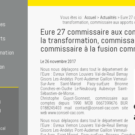
Vous êtes ici :
Accueil
>
Actualités
> Eure 27 
transformation, commissaire aux apports 
tes
Eure 27 commissaire aux co
rts
la transformation, commissa
commissaire à la fusion com
mation
Le 26 novembre 2017
on
Nous nous déplaçons dans tout le département de
l’Eure : Evreux Vernon Louviers Val-de-Reuil Bernay
Gisors Les-Andelys Pont-Audemer Gaillon Verneuil-
Sur-Avre Saint-Marcel Pacy-surEure Brionne
Conches-en-Ouche Le-Neubourg Aubevoye Saint-
Sébastien-de-Morse…
Christophe Guyot-Sionnest, commissaire aux
l
comptes depuis 1990 MOB 0667399676 BUR
0188245403 mail contact@conseil-cac.com site
l
web www.conseil-cac.com.
Nous nous déplaçons dans tout le département de
l’Eure : Evreux Vernon Louviers Val-de-Reuil Bernay
scal
Gisors Les-Andelys Pont-Audemer Gaillon Verneuil-