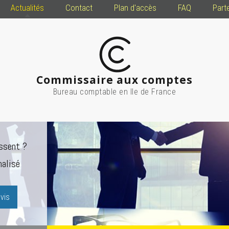
Actualités
Contact
Plan d'accès
FAQ
Part
Commissaire aux comptes
Bureau comptable en Ile de France
ssent ?
alisé
vis