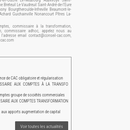
es-en-Ouche Le-Neubourg Aubevoye Saint-
 Breteuil Le-Vaudreuil Saint-André-de-l’Eure
ny Bourgtheroulde-Infreville Beaumont-le-
-Achard Guichainville Nonancourt Pîtres La-
ptes, commissaire à la transformation,
n, commissaire adhoc, appelez nous au
'adresse email contact@conseil-cac.com,
l-cac.com
 de CAC obligatoire et régularisation
MMISSAIRE AUX COMPTES À LA TRANSFO
mptes groupe de sociétés commerciales
MISSAIRE AUX COMPTES TRANSFORMATION
aux apports augmentation de capital
Voir toutes les actualités