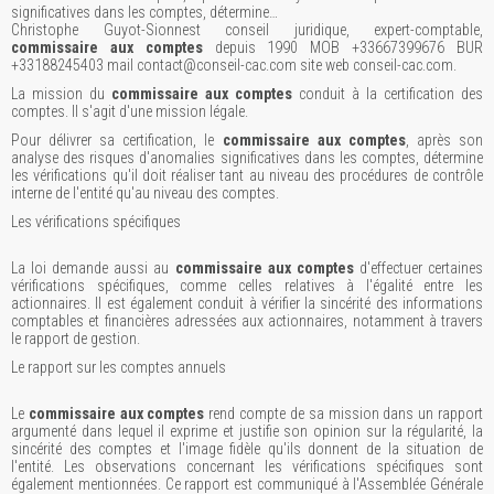
significatives dans les comptes, détermine…
Christophe Guyot-Sionnest conseil juridique, expert-comptable,
commissaire aux comptes
depuis 1990 MOB +33667399676 BUR
+33188245403 mail contact@conseil-cac.com site web conseil-cac.com.
La mission du
commissaire aux comptes
conduit à la certification des
comptes. Il s'agit d'une mission légale.
Pour délivrer sa certification, le
commissaire aux comptes
, après son
analyse des risques d'anomalies significatives dans les comptes, détermine
les vérifications qu'il doit réaliser tant au niveau des procédures de contrôle
interne de l'entité qu'au niveau des comptes.
Les vérifications spécifiques
La loi demande aussi au
commissaire aux comptes
d'effectuer certaines
vérifications spécifiques, comme celles relatives à l'égalité entre les
actionnaires. Il est également conduit à vérifier la sincérité des informations
comptables et financières adressées aux actionnaires, notamment à travers
le rapport de gestion.
Le rapport sur les comptes annuels
Le
commissaire aux comptes
rend compte de sa mission dans un rapport
argumenté dans lequel il exprime et justifie son opinion sur la régularité, la
sincérité des comptes et l'image fidèle qu'ils donnent de la situation de
l'entité. Les observations concernant les vérifications spécifiques sont
également mentionnées. Ce rapport est communiqué à l'Assemblée Générale