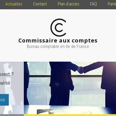
Actualités
Contact
Plan d'accès
FAQ
Part
Commissaire aux comptes
Bureau comptable en Ile de France
ssent ?
alisé
vis