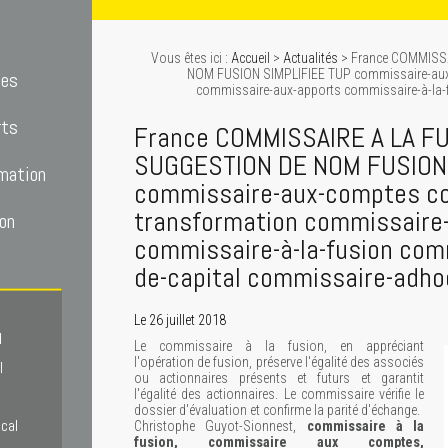
Vous êtes ici :
Accueil
>
Actualités
> France COMMISS
NOM FUSION SIMPLIFIEE TUP commissaire-aux
tes
commissaire-aux-apports commissaire-à-la-fu
rts
France COMMISSAIRE A LA F
SUGGESTION DE NOM FUSION 
mation
commissaire-aux-comptes co
transformation commissaire
on
commissaire-à-la-fusion comm
de-capital commissaire-adh
Le 26 juillet 2018
l
Le commissaire à la fusion, en appréciant
l'opération de fusion, préserve l'égalité des associés
l
ou actionnaires présents et futurs et garantit
l'égalité des actionnaires. Le commissaire vérifie le
dossier d'évaluation et confirme la parité d'échange.
scal
Christophe Guyot-Sionnest,
commissaire à la
fusion, commissaire aux comptes,