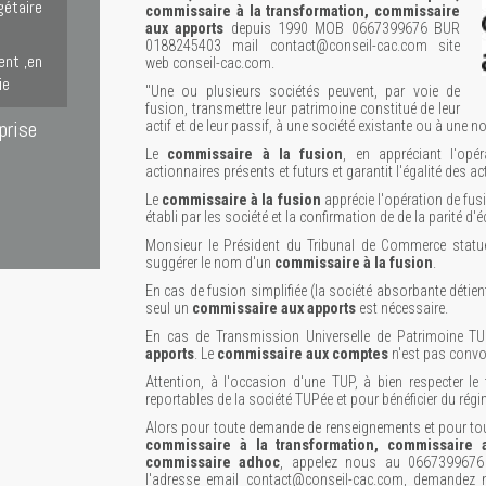
gétaire
commissaire à la transformation, commissaire
aux apports
depuis 1990 MOB 0667399676 BUR
0188245403 mail contact@conseil-cac.com site
ent ,en
web conseil-cac.com.
ie
"Une ou plusieurs sociétés peuvent, par voie de
fusion, transmettre leur patrimoine constitué de leur
prise
actif et de leur passif, à une société existante ou à une no
Le
commissaire à la fusion
, en appréciant l'opé
actionnaires présents et futurs et garantit l'égalité des ac
Le
commissaire à la fusion
apprécie l'opération de fusi
établi par les société et la confirmation de de la parité d'
Monsieur le Président du Tribunal de Commerce statue
suggérer le nom d'un
commissaire à la fusion
.
En cas de fusion simplifiée (la société absorbante détient
seul un
commissaire aux apports
est nécessaire.
En cas de Transmission Universelle de Patrimoine T
apports
. Le
commissaire aux comptes
n'est pas conv
Attention, à l'occasion d'une TUP, à bien respecter le
reportables de la société TUPée et pour bénéficier du régi
Alors pour toute demande de renseignements et pour t
commissaire à la transformation, commissaire 
commissaire adhoc
, appelez nous au 0667399676
l'adresse email contact@conseil-cac.com, demandez n