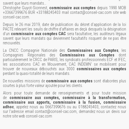
savent que leurs mandats…
Christophe Guyot-Sionnest,
commissaire aux comptes
depuis 1990 MOB
+33667399676 BUR +33188245403 mail contact@conseil-cac.com site web
conseil-cac.com.
Depuis le 26 mai 2019, date de publication du décret d'application de la loi
PACTE relevant les seuils de chiffre d'affaires en deçà desquels la désignation
d'un
commissaire aux comptes CAC
sera facultative, les auditeurs légaux
savent que leurs mandats qui deviennent facultatifs risquent de ne pas être
renouvelés.
La CNCC Compagnie Nationale des
Commissaires aux Comptes
, les
Compagnies Régionales des
Commissaires aux Comptes
dont
particulièrement le CRCC de PARIS, les syndicats professionnels ECF et IFEC,
les associations CAC en Mouvement, CAC INDEMN' se mobilisent pour
trouver de nouveaux débouchés aux 3000
commissaires aux comptes
perdant la quasi-totalité de leurs mandats.
De nouvelles missions de
commissaire aux comptes
sont élaborées plus
courtes à plus forte valeur ajoutée pour les clients.
Alors pour toute demande de renseignements et pour toute mission
de
commissaire aux comptes, commissaire à la transformation,
commissaire aux apports, commissaire à la fusion, commissaire
adhoc
, appelez nous au 0667399676 ou au 0188245403, contactez nous
sur l'adresse email contact@conseil-cac.com, demandez nous un devis sur
notre site web conseil-cac.com