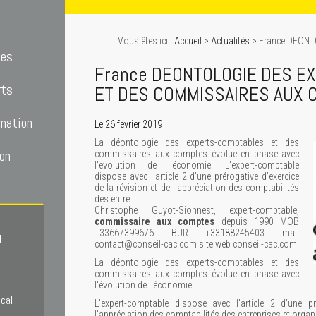
Vous êtes ici :
Accueil
>
Actualités
> France DEON
tes
France DEONTOLOGIE DES E
rts
ET DES COMMISSAIRES AUX 
mation
Le 26 février 2019
La déontologie des experts-comptables et des
on
commissaires aux comptes évolue en phase avec
l'évolution de l'économie. L'expert-comptable
dispose avec l'article 2 d'une prérogative d'exercice
de la révision et de l'appréciation des comptabilités
des entre…
Christophe Guyot-Sionnest, expert-comptable,
commissaire aux comptes
depuis 1990 MOB
+33667399676 BUR +33188245403 mail
l
contact@conseil-cac.com site web conseil-cac.com.
l
La déontologie des experts-comptables et des
commissaires aux comptes évolue en phase avec
l'évolution de l'économie.
scal
L'expert-comptable dispose avec l'article 2 d'une pr
l'appréciation des comptabilités des entreprises et organi