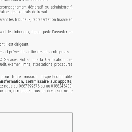
compagnement déclaratif ou administratif,
éaliser des contrats de travail…
evant les tribunaux, représentation fiscale en
nt les tribunaux, il peut juste l'assister en
nt il est dirigeant.
s et prévient les difficultés des entreprises.
Services Autres que la Certification des
audit, examen limité, attestations, procédures
our toute mission d'expert-comptable,
ansformation, commissaire aux apports,
lez nous au 0667399676 ou au 0188245403,
cac.com, demandez nous un devis sur notre