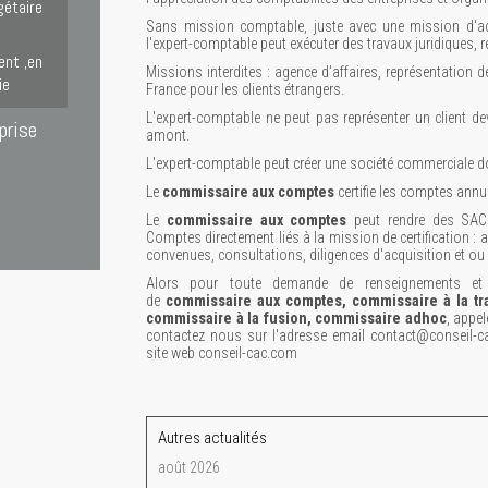
gétaire
Sans mission comptable, juste avec une mission d'ac
l'expert-comptable peut exécuter des travaux juridiques, r
ent ,en
Missions interdites : agence d'affaires, représentation d
ie
France pour les clients étrangers.
L'expert-comptable ne peut pas représenter un client deva
prise
amont.
L'expert-comptable peut créer une société commerciale do
Le
commissaire aux comptes
certifie les comptes annuel
Le
commissaire aux comptes
peut rendre des SACC 
Comptes directement liés à la mission de certification : 
convenues, consultations, diligences d'acquisition et ou
Alors pour toute demande de renseignements et p
de
commissaire aux comptes, commissaire à la tr
commissaire à la fusion, commissaire adhoc
, appe
contactez nous sur l'adresse email contact@conseil-
site web conseil-cac.com
Autres actualités
août 2026