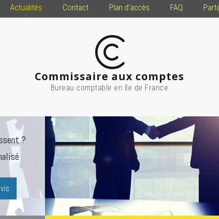
Actualités
Contact
Plan d'accès
FAQ
Part
Commissaire aux comptes
Bureau comptable en Ile de France
ssent ?
alisé
vis