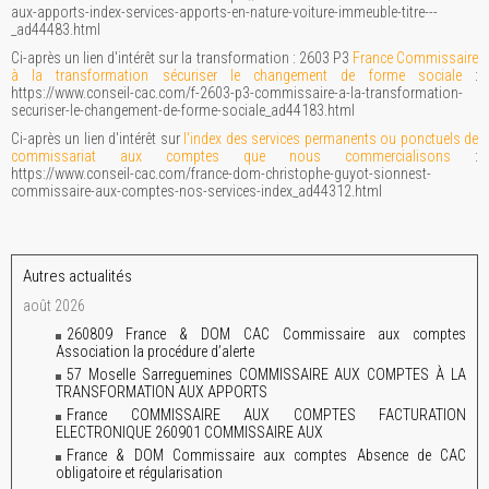
aux-apports-index-services-apports-en-nature-voiture-immeuble-titre---
_ad44483.html
Ci-après un lien d'intérêt sur la transformation : 2603 P3
France Commissaire
à la transformation sécuriser le changement de forme sociale
:
https://www.conseil-cac.com/f-2603-p3-commissaire-a-la-transformation-
securiser-le-changement-de-forme-sociale_ad44183.html
Ci-après un lien d'intérêt sur
l'index des services permanents ou ponctuels de
commissariat aux comptes que nous commercialisons
:
https://www.conseil-cac.com/france-dom-christophe-guyot-sionnest-
commissaire-aux-comptes-nos-services-index_ad44312.html
Autres actualités
août 2026
260809 France & DOM CAC Commissaire aux comptes
Association la procédure d’alerte
57 Moselle Sarreguemines COMMISSAIRE AUX COMPTES À LA
TRANSFORMATION AUX APPORTS
France COMMISSAIRE AUX COMPTES FACTURATION
ELECTRONIQUE 260901 COMMISSAIRE AUX
France & DOM Commissaire aux comptes Absence de CAC
obligatoire et régularisation