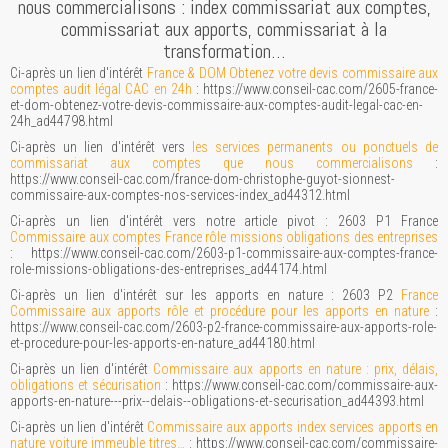
nous commercialisons : index commissariat aux comptes,
commissariat aux apports, commissariat à la
transformation…
Ci-après un lien d'intérêt
France & DOM Obtenez votre devis commissaire aux
comptes audit légal CAC en 24h
: https://www.conseil-cac.com/2605-france-
et-dom-obtenez-votre-devis-commissaire-aux-comptes-audit-legal-cac-en-
24h_ad44798.html
Ci-après un lien d'intérêt vers
les services permanents ou ponctuels de
commissariat aux comptes que nous commercialisons
:
https://www.conseil-cac.com/france-dom-christophe-guyot-sionnest-
commissaire-aux-comptes-nos-services-index_ad44312.html
Ci-après un lien d'intérêt vers notre article pivot : 2603 P1 France
Commissaire aux comptes France rôle missions obligations des entreprises
: https://www.conseil-cac.com/2603-p1-commissaire-aux-comptes-france-
role-missions-obligations-des-entreprises_ad44174.html
Ci-après un lien d'intérêt sur les apports en nature : 2603 P2
France
Commissaire aux apports rôle et procédure pour les apports en nature
:
https://www.conseil-cac.com/2603-p2-france-commissaire-aux-apports-role-
et-procedure-pour-les-apports-en-nature_ad44180.html
Ci-après un lien d'intérêt
Commissaire aux apports en nature : prix, délais,
obligations et sécurisation
: https://www.conseil-cac.com/commissaire-aux-
apports-en-nature---prix--delais--obligations-et-securisation_ad44393.html
Ci-après un lien d'intérêt
Commissaire aux apports index services apports en
nature voiture immeuble titres…
: https://www.conseil-cac.com/commissaire-