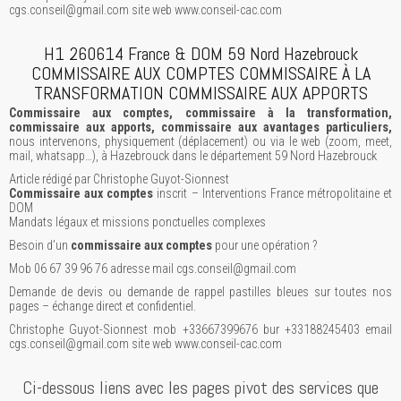
cgs.conseil@gmail.com site web www.conseil-cac.com
H1 260614 France & DOM 59 Nord Hazebrouck
COMMISSAIRE AUX COMPTES COMMISSAIRE À LA
TRANSFORMATION COMMISSAIRE AUX APPORTS
Commissaire aux comptes, commissaire à la transformation,
commissaire aux apports, commissaire aux avantages particuliers,
nous intervenons, physiquement (déplacement) ou via le web (zoom, meet,
mail, whatsapp…), à Hazebrouck dans le département 59 Nord Hazebrouck
Article rédigé par Christophe Guyot-Sionnest
Commissaire aux comptes
inscrit – Interventions France métropolitaine et
DOM
Mandats légaux et missions ponctuelles complexes
Besoin d’un
commissaire aux comptes
pour une opération ?
Mob 06 67 39 96 76 adresse mail cgs.conseil@gmail.com
Demande de devis ou demande de rappel pastilles bleues sur toutes nos
pages – échange direct et confidentiel.
Christophe Guyot-Sionnest mob +33667399676 bur +33188245403 email
cgs.conseil@gmail.com site web www.conseil-cac.com
Ci-dessous liens avec les pages pivot des services que