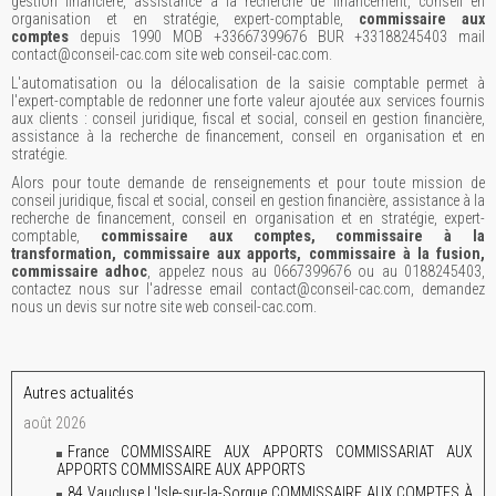
gestion financière, assistance à la recherche de financement, conseil en
organisation et en stratégie, expert-comptable,
commissaire aux
comptes
depuis 1990 MOB +33667399676 BUR +33188245403 mail
contact@conseil-cac.com site web conseil-cac.com.
L'automatisation ou la délocalisation de la saisie comptable permet à
l'expert-comptable de redonner une forte valeur ajoutée aux services fournis
aux clients : conseil juridique, fiscal et social, conseil en gestion financière,
assistance à la recherche de financement, conseil en organisation et en
stratégie.
Alors pour toute demande de renseignements et pour toute mission de
conseil juridique, fiscal et social, conseil en gestion financière, assistance à la
recherche de financement, conseil en organisation et en stratégie, expert-
comptable,
commissaire aux comptes, commissaire à la
transformation, commissaire aux apports, commissaire à la fusion,
commissaire adhoc
, appelez nous au 0667399676 ou au 0188245403,
contactez nous sur l'adresse email contact@conseil-cac.com, demandez
nous un devis sur notre site web conseil-cac.com.
Autres actualités
août 2026
France COMMISSAIRE AUX APPORTS COMMISSARIAT AUX
APPORTS COMMISSAIRE AUX APPORTS
84 Vaucluse L'Isle-sur-la-Sorgue COMMISSAIRE AUX COMPTES À