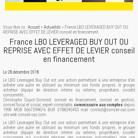
Vous êtes ici :
Accueil
>
Actualités
> France LBO LEVERAGED BUY OUT OU
REPRISE AVEC EFFET DE LEVIER conseil en financement
France LBO LEVERAGED BUY OUT OU
REPRISE AVEC EFFET DE LEVIER conseil
en financement
Le 28 décembre 2018
Le LBO Leveraged Buy Out est une action permettant à une entreprise d'en
acheter une autre en utilisant au minimum ses fonds propres. le groupe
acheteur (équipe de direction interne ou externe, propriétaire, société
concurrente…
Christophe Guyot-Sionnest conseil en financement, conseil en gestion,
conseil fiscal et social, expert-comptable,
commissaire aux comptes
depuis
1990 MOB 0667399676 BUR 0188245403 mail contact@conseil-cac.com
site web conseil-cac.com.
Le LBO Leveraged Buy Out est une action permettant à une entreprise d'en
acheter une autre en utilisant au minimum ses fonds propres. le groupe
acheteur (équipe de direction interne ou externe, propriétaire, société
concurrente qui souhaite dégager des synergies industrielles) crée une