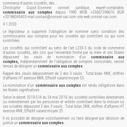
commerce d'autres sociétés, dès…
Christophe Guyot-Sionnest conseil juridique, expert-comptable,
commissaire aux comptes
depuis 1990 MOB +33667399676 BUR
+33188245403 mail contact@conseil-cac.com site web conseil-cac.com.
9 1 2020
Le législateur a supprimé l'obligation de nommer sans condition des
commissaires aux comptes pour les sociétés qui contrôlent ou qui sont
contrôlées.
Les sociétés qui contrôlent au sens de l'art L233-3 du code de commerce
d'autres sociétés, dès lors que l'ensemble formé par la mère et ses filiales
dépassent les seuls de nomination d'un
commissaire aux
comptes,
indépendamment de l'obligation de comptes consolidés, seront
tenues de désigner un
commissaire aux comptes
.
Rappel des seuils dépassement de 2 des 3 seuils : Total bilan 4M€, chiffres
d'affaires HT exercice 8M€, Effectif salarié moyen 50.
La nomination d'un
commissaire aux comptes
est rendu obligatoire dans
les filiales significatives.
Selon le décret 2019-514 du 24 mai 2019, les sociétés contrôlées directement
ou indirectement par les personnes et entités contrôlant dans la mesure où
ces sociétés dépassent 2 des 3 seuils : Total bilan 2M€, chiffres d'affaires HT
exercice 4M€, Effectif salarié moyen 25.
Il es possible de désigner volontairement ou faire désigner par décision de
justice un
commissaire aux comptes.