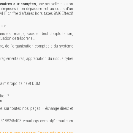
saires aux comptes
, une nouvelle mission
 entreprises (non dépassement au cours d'un
AHT chiffre d'affaires hors taxes 8M€ Effectif
sur :
anciers : marge, excédent brut d'exploitation,
tuation de trésorerie…
rne, de l'organisation comptable du système
 réglementaires, appréciation du risque cyber
nce métropolitaine et DOM
tion ?
om
s sur toutes nos pages – échange direct et
33188245403 email cgs.conseil@gmail.com