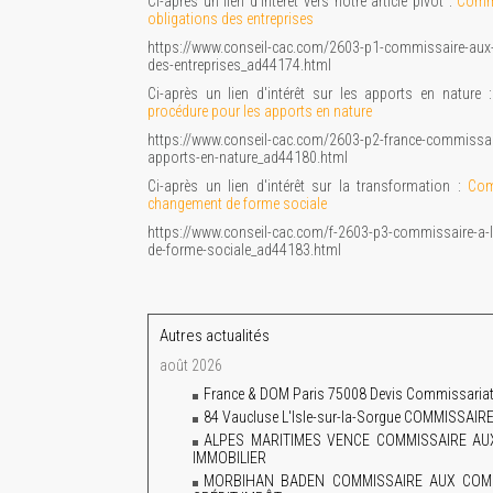
Ci-après un lien d'intérêt vers notre article pivot :
Commi
obligations des entreprises
https://www.conseil-cac.com/2603-p1-commissaire-aux-
des-entreprises_ad44174.html
Ci-après un lien d'intérêt sur les apports en nature 
procédure pour les apports en nature
https://www.conseil-cac.com/2603-p2-france-commissair
apports-en-nature_ad44180.html
Ci-après un lien d'intérêt sur la transformation :
Com
changement de forme sociale
https://www.conseil-cac.com/f-2603-p3-commissaire-a-l
de-forme-sociale_ad44183.html
Autres actualités
août 2026
France & DOM Paris 75008 Devis Commissariat 
84 Vaucluse L'Isle-sur-la-Sorgue COMMISS
ALPES MARITIMES VENCE COMMISSAIRE A
IMMOBILIER
MORBIHAN BADEN COMMISSAIRE AUX COMP