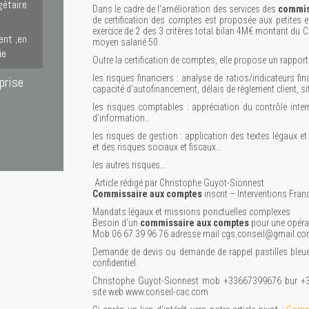
gétaire
Dans le cadre de l'amélioration des services des
commis
de certification des comptes est proposée aux petites
exercice de 2 des 3 critères total bilan 4M€ montant du C
ent ,en
moyen salarié 50.
ie
Outre la certification de comptes, elle propose un rapport 
les risques financiers : analyse de ratios/indicateurs fin
prise
capacité d'autofinancement, délais de règlement client, si
les risques comptables : appréciation du contrôle inte
d'information…
les risques de gestion : application des textes légaux et
et des risques sociaux et fiscaux…
les autres risques…
Article rédigé par Christophe Guyot-Sionnest
Commissaire aux comptes
inscrit – Interventions Fra
Mandats légaux et missions ponctuelles complexes
Besoin d’un
commissaire aux comptes
pour une opéra
Mob 06 67 39 96 76 adresse mail cgs.conseil@gmail.c
Demande de devis ou demande de rappel pastilles bleue
confidentiel.
Christophe Guyot-Sionnest mob +33667399676 bur +
site web www.conseil-cac.com