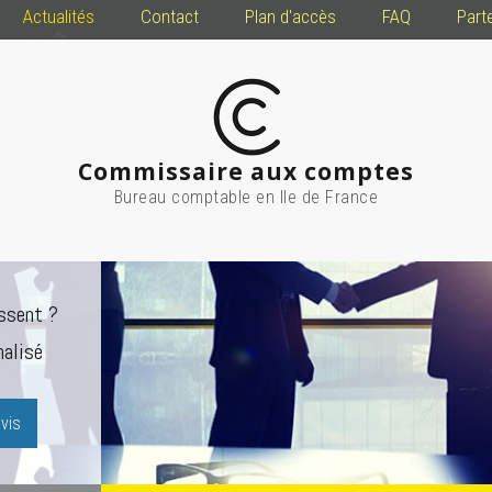
Actualités
Contact
Plan d'accès
FAQ
Part
Commissaire aux comptes
Bureau comptable en Ile de France
ssent ?
alisé
vis