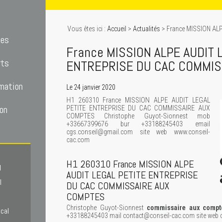
Vous êtes ici :
Accueil
>
Actualités
> France MISSION AL
tes
France MISSION ALPE AUDIT 
rts
ENTREPRISE DU CAC COMMIS
mation
Le 24 janvier 2020
H1 260310 France MISSION ALPE AUDIT LEGAL
on
PETITE ENTREPRISE DU CAC COMMISSAIRE AUX
COMPTES Christophe Guyot-Sionnest mob
+33667399676 bur +33188245403 email
cgs.conseil@gmail.com site web www.conseil-
cac.com
H1 260310 France MISSION ALPE
l
AUDIT LEGAL PETITE ENTREPRISE
l
DU CAC COMMISSAIRE AUX
COMPTES
Christophe Guyot-Sionnest
commissaire aux compt
scal
+33188245403 mail contact@conseil-cac.com site web c