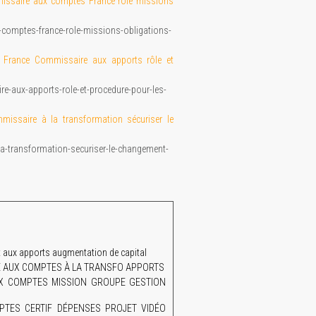
ssaire aux comptes France rôle missions
comptes-france-role-missions-obligations-
:
France Commissaire aux apports rôle et
e-aux-apports-role-et-procedure-pour-les-
missaire à la transformation sécuriser le
a-transformation-securiser-le-changement-
aux apports augmentation de capital
AIRE AUX COMPTES À LA TRANSFO APPORTS
UX COMPTES MISSION GROUPE GESTION
TES CERTIF DÉPENSES PROJET VIDÉO