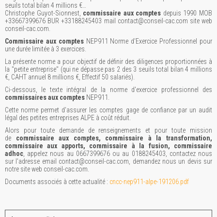
seuils total bilan 4 millions €…
Christophe Guyot-Sionnest,
commissaire aux comptes
depuis 1990 MOB
+33667399676 BUR +33188245403 mail contact@conseil-cac.com site web
conseil-cac.com.
Commissaire aux comptes
NEP911 Norme d'Exercice Professionnel pour
une durée limitée à 3 exercices.
La présente norme a pour objectif de définir des diligences proportionnées à
la "petite entreprise" (qui ne dépasse pas 2 des 3 seuils total bilan 4 millions
€, CAHT annuel 8 millions €, Effectif 50 salariés).
Ci-dessous, le texte intégral de la norme d'exercice professionnel des
commissaires aux comptes
NEP911.
Cette norme permet d'assurer les comptes gage de confiance par un audit
légal des petites entreprises ALPE à coût réduit.
Alors pour toute demande de renseignements et pour toute mission
de
commissaire aux comptes, commissaire à la transformation,
commissaire aux apports, commissaire à la fusion, commissaire
adhoc
, appelez nous au 0667399676 ou au 0188245403, contactez nous
sur l'adresse email contact@conseil-cac.com, demandez nous un devis sur
notre site web conseil-cac.com.
Documents associés à cette actualité :
cncc-nep911-alpe-191206.pdf