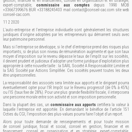
gestion, financier et en financement, conseil en organisation et en stratégie,
expert-comptable,
commissaire aux comptes
depuis 1990 MOB
+33667399676 BUR +33188245403 mail contact@conseil-cac.com site web
conseil-cac.com.
11 2 2020
L'auto-entreprise et l'entreprise individuelle sont généralement les structures
juridiques d'origine adoptées par les entrepreneurs qui démarrent seuls avec
leur patrimoine personnel.
Mais si l'entreprise se développe, si le chef d'entreprise prend des risques plus
importants, si de plus son niveau de rémunération augmente et que son taux
moyen d'imposition sur le revenu dépasse le taux de l'impôt sur les sociétés,
il devient prudent et judicieux d'adopter une forme juridique d'exploitation plus
appropriée à cette nouvelle taille : la SARL Société A Responsabilité Limitée et
la SAS Société par Actions Simplifiée. Ces sociétés peuvent toutes les deux
être unipersonnelles.
La responsabilité des associés sera limitée aux apports et le dirigeant pourra
éventuellement opter pour l'IR Impôt sur le Revenu progressif (de 0% à 45%)
ou l'IS (taux fixe de 28%). Pour une plus grande flexibilité fiscale, il interposera
une personne morale entre son activité et son imposition personnelle.
Dans la plupart des cas, un
commissaire aux apports
certifiera la valeur à
laquelle l'entreprise est apportée. En demandant le bénéfice de l'article 151
Octies du CGI, l'imposition des plus-values pourra faire l'objet d'un report.
Alors pour toute demande de renseignements et pour toute mission
de conseil juridique, fiscal et social, conseil en gestion, financier et en
financement, conseil en organisation et en stratégie, expert-comptable,