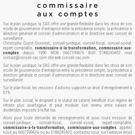
Sur le plan juridique, la SAS offre une grande flexibilité dans les choix de son
mode de gouvernance d'entreprise entre la présidence simple, la présidence à
direction générale et conseil d'administration et le directoire avec conseil de
surveillance…
Christophe Guyot-Sionnest, conseil-juridique, conseil-fiscal, conseil-social,
expert-comptable,
commissaire-à-la-transformation, commissaire-aux-
comptes
depuis 1990 MOB 0667399676 BUR 0188245403 mail
contact@conseil-cac.com site web conseil-cac.com.
Sur le plan juridique, la SAS offre une grande flexibilité dans les choix de son
mode de gouvernance d'entreprise entre la présidence simple, la présidence à
direction générale et conseil d'administration et le directoire avec conseil de
surveillance.
Sur le plan fiscal, les cessions d'actions supporte un droit d'enregistrement à
01%.
Sur le plan social, le dirigeant a le statut de salarié, bénéficie d'un régime de
retraite plus avantageux et peut moduler son revenu entre salaire et
dividendes imposés à la flat tax.
Alors pour toute demande de renseignements et pour toute mission de
conseil-juridique, conseil-fiscal, conseil-social, expert-comptable,
commissaire-à-la-transformation, commissaire-aux-comptes
, appelez
nous au 0667399676 ou au 0188245403, contactez nous sur l'adresse email