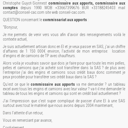
Christophe Guyot-Sionnest
commissaire aux apports, commissaire aux
comptes
depuis 1990 MOB +33667399676 BUR +33188245403 mail
contact@conseil-cac.com site web conseil-cac.com.
QUESTION concernant le
commissariat aux apports
:
"Bonjour,
Je me permets de venir vers vous afin d'avoir des renseignements voilà le
contexte actuel,
Je suis actuellement artisan donc en EI et je veux passer en SAS, j'ai un chiffre
d'affaires de 1 150 000€ environ, l'activité de mon entreprise: location
d'engins et de camions de TP avec chauffeurs.
Alors voila je voudrais savoir que dois je faire pour que toute les mini pelles,
pelles et camions que j'ai acheté soit transférer dans la SAS ? de plus avec
l'entreprise j'ai des engins et camions sous crédit baux donc comment je
peux procéder pour transférer ses crédit baux dans la SAS ?
Qu'est ce que le
commissaire aux apports
va me demander ? un tableau
excel avec tous les engins et camions avec leur valeur ? va-t-il me demander le
tableau de tous les engins et camions qui sont en crédit bail actuellement ?
J'ai l'impression que c'est super compliqué de passer d'une EI à une SAS
surtout avec tout le matériel que nous avons depuis 2004 maintenant,
Dans l'attente d'un retour,
Vous en remerciant par avance,
Cordialement.