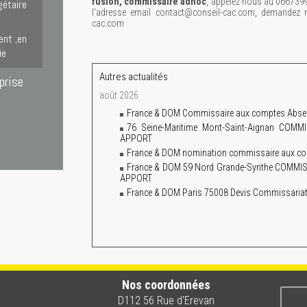
fusion, commissaire adhoc
, appelez nous au 066739
gétaire
l'adresse email contact@conseil-cac.com, demandez n
cac.com
ent ,en
ie
Autres actualités
prise
août 2026
France & DOM Commissaire aux comptes Absence
76 Seine-Maritime Mont-Saint-Aignan CO
APPORT
France & DOM nomination commissaire aux co
France & DOM 59 Nord Grande-Synthe COM
APPORT
France & DOM Paris 75008 Devis Commissariat 
Nos coordonnées
D112 56 Rue d'Erevan