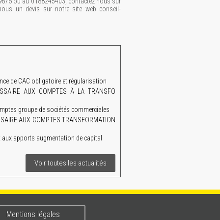
9676 ou au 0188245403, contactez nous sur
ous un devis sur notre site web conseil-
 de CAC obligatoire et régularisation
MMISSAIRE AUX COMPTES À LA TRANSFO
mptes groupe de sociétés commerciales
MISSAIRE AUX COMPTES TRANSFORMATION
aux apports augmentation de capital
Voir toutes les actualités
Mentions légales