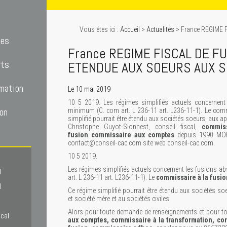
Vous êtes ici :
Accueil
>
Actualités
> France REGIME 
tes
France REGIME FISCAL DE FU
rts
ETENDUE AUX SOEURS AUX SC
mation
Le 10 mai 2019
10 5 2019. Les régimes simplifiés actuels concernent
on
minimum (C. com art. L 236-11 art. L236-11-1). Le commi
simplifié pourrait être étendu aux sociétés soeurs, aux a
Christophe Guyot-Sionnest, conseil fiscal,
commis
fusion
commissaire aux comptes
depuis 1990 MO
contact@conseil-cac.com site web conseil-cac.com.
10 5 2019.
Les régimes simplifiés actuels concernent les fusions a
l
art. L 236-11 art. L236-11-1). Le
commissaire à la fusio
l
Ce régime simplifié pourrait être étendu aux sociétés soeu
et société mère et au sociétés civiles.
Alors pour toute demande de renseignements et pour tou
scal
aux comptes, commissaire à la transformation, co