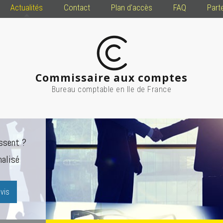
Actualités
Contact
Plan d'accès
FAQ
Part
Commissaire aux comptes
Bureau comptable en Ile de France
ssent ?
alisé
vis