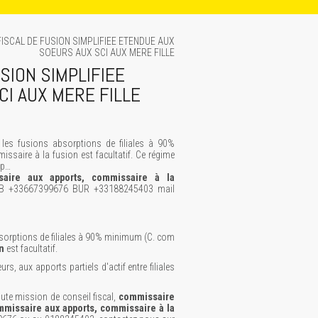
FISCAL DE FUSION SIMPLIFIEE ETENDUE AUX
SOEURS AUX SCI AUX MERE FILLE
SION SIMPLIFIEE
I AUX MERE FILLE
 les fusions absorptions de filiales à 90%
ssaire à la fusion est facultatif. Ce régime
pp…
saire aux apports, commissaire à la
B +33667399676 BUR +33188245403 mail
bsorptions de filiales à 90% minimum (C. com
n
est facultatif.
rs, aux apports partiels d'actif entre filiales
te mission de conseil fiscal,
commissaire
mmissaire aux apports, commissaire à la