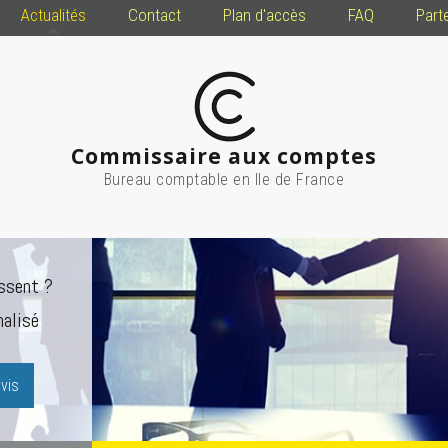
Actualités
Contact
Plan d'accès
FAQ
Part
Commissaire aux comptes
Bureau comptable en Ile de France
ssent ?
alisé
vis