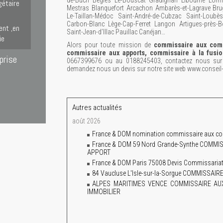
de-Buch Bègles Le-Bouscat Gradignan Libourne Lorm
gétaire
Mestras Blanquefort Arcachon Ambarès-et-Lagrave Bru
Le-Taillan-Médoc Saint-André-de-Cubzac Saint-Lou
Carbon-Blanc Lège-Cap-Ferret Langon Artigues-près-B
ent ,en
Saint-Jean-d’Illac Pauillac Canéjan…
ie
Alors pour toute mission de
commissaire aux comp
commissaire aux apports, commissaire à la fusi
prise
0667399676 ou au 0188245403, contactez nous sur l
demandez nous un devis sur notre site web www.conseil
Autres actualités
août 2026
France & DOM nomination commissaire aux co
France & DOM 59 Nord Grande-Synthe COM
APPORT
France & DOM Paris 75008 Devis Commissariat 
84 Vaucluse L'Isle-sur-la-Sorgue COMMISS
ALPES MARITIMES VENCE COMMISSAIRE A
IMMOBILIER