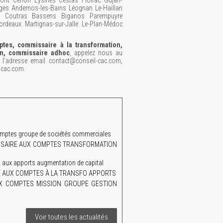
ont Cenon Eysines Cestas Floirac Gujan-
ges Andernos-les-Bains Léognan Le-Haillan
bès Coutras Bassens Biganos Parempuyre
ordeaux Martignas-sur-Jalle Le-Plan-Médoc
tes, commissaire à la transformation,
on, commissaire adhoc
, appelez nous au
'adresse email contact@conseil-cac.com,
-cac.com.
mptes groupe de sociétés commerciales
MISSAIRE AUX COMPTES TRANSFORMATION
aux apports augmentation de capital
AIRE AUX COMPTES À LA TRANSFO APPORTS
UX COMPTES MISSION GROUPE GESTION
Voir toutes les actualités