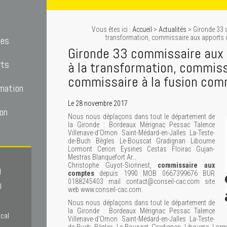
Vous êtes ici :
Accueil
>
Actualités
> Gironde 33 
transformation, commissaire aux apports 
tes
Gironde 33 commissaire aux
rts
à la transformation, commiss
commissaire à la fusion com
mation
Le 28 novembre 2017
on
Nous nous déplaçons dans tout le département de
la Gironde : Bordeaux Mérignac Pessac Talence
Villenave-d’Ornon Saint-Médard-en-Jalles La-Teste-
de-Buch Bègles Le-Bouscat Gradignan Libourne
Lormont Cenon Eysines Cestas Floirac Gujan-
Mestras Blanquefort Ar…
Christophe Guyot-Sionnest,
commissaire aux
l
comptes
depuis 1990 MOB 0667399676 BUR
0188245403 mail contact@conseil-cac.com site
l
web www.conseil-cac.com.
Nous nous déplaçons dans tout le département de
la Gironde : Bordeaux Mérignac Pessac Talence
scal
Villenave-d’Ornon Saint-Médard-en-Jalles La-Teste-