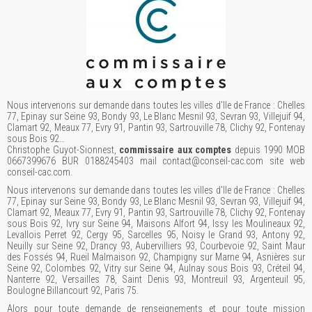
Nous intervenons sur demande dans toutes les villes d'Ile de France : Chelles
77, Epinay sur Seine 93, Bondy 93, Le Blanc Mesnil 93, Sevran 93, Villejuif 94,
Clamart 92, Meaux 77, Evry 91, Pantin 93, Sartrouville 78, Clichy 92, Fontenay
sous Bois 92…
Christophe Guyot-Sionnest,
commissaire aux comptes
depuis 1990 MOB
0667399676 BUR 0188245403 mail contact@conseil-cac.com site web
conseil-cac.com.
Nous intervenons sur demande dans toutes les villes d'Ile de France : Chelles
77, Epinay sur Seine 93, Bondy 93, Le Blanc Mesnil 93, Sevran 93, Villejuif 94,
Clamart 92, Meaux 77, Evry 91, Pantin 93, Sartrouville 78, Clichy 92, Fontenay
sous Bois 92, Ivry sur Seine 94, Maisons Alfort 94, Issy les Moulineaux 92,
Levallois Perret 92, Cergy 95, Sarcelles 95, Noisy le Grand 93, Antony 92,
Neuilly sur Seine 92, Drancy 93, Aubervilliers 93, Courbevoie 92, Saint Maur
des Fossés 94, Rueil Malmaison 92, Champigny sur Marne 94, Asnières sur
Seine 92, Colombes 92, Vitry sur Seine 94, Aulnay sous Bois 93, Créteil 94,
Nanterre 92, Versailles 78, Saint Denis 93, Montreuil 93, Argenteuil 95,
Boulogne Billancourt 92, Paris 75.
Alors pour toute demande de renseignements et pour toute mission