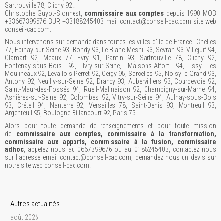
Sartrouville 78, Clichy 92…
Christophe Guyot-Sionnest,
commissaire aux comptes
depuis 1990 MOB
+33667399676 BUR +33188245403 mail contact@conseil-cac.com site web
conseil-cac.com.
Nous intervenons sur demande dans toutes les villes d'Ile-de-France : Chelles
77, Epinay-sur-Seine 93, Bondy 93, Le-Blanc-Mesnil 93, Sevran 93, Villejuif 94,
Clamart 92, Meaux 77, Evry 91, Pantin 93, Sartrouville 78, Clichy 92,
Fontenay-sous-Bois 92, Ivry-sur-Seine, Maisons-Alfort 94, Issy les
Moulineaux 92, Levallois-Perret 92, Cergy 95, Sarcelles 95, Noisy-le-Grand 93,
Antony 92, Neuilly-sur-Seine 92, Drancy 93, Aubervilliers 93, Courbevoie 92,
Saint-Maur-des-Fossés 94, Rueil-Malmaison 92, Champigny-sur-Marne 94,
Asnières-sur-Seine 92, Colombes 92, Vitry-sur-Seine 94, Aulnay-sous-Bois
93, Créteil 94, Nanterre 92, Versailles 78, Saint-Denis 93, Montreuil 93,
Argenteuil 95, Boulogne-Billancourt 92, Paris 75.
Alors pour toute demande de renseignements et pour toute mission
de
commissaire aux comptes, commissaire à la transformation,
commissaire aux apports, commissaire à la fusion, commissaire
adhoc
, appelez nous au 0667399676 ou au 0188245403, contactez nous
sur l'adresse email contact@conseil-cac.com, demandez nous un devis sur
notre site web conseil-cac.com.
Autres actualités
août 2026