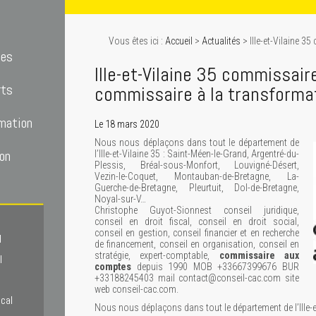
Vous êtes ici :
Accueil
>
Actualités
> Ille-et-Vilaine 
tes
Ille-et-Vilaine 35 commissai
rts
commissaire à la transforma
mation
Le 18 mars 2020
Nous nous déplaçons dans tout le département de
on
l’Ille-et-Vilaine 35 : Saint-Méen-le-Grand, Argentré-du-
Plessis, Bréal-sous-Monfort, Louvigné-Désert,
Vezin-le-Coquet, Montauban-de-Bretagne, La-
Guerche-de-Bretagne, Pleurtuit, Dol-de-Bretagne,
Noyal-sur-V…
Christophe Guyot-Sionnest conseil juridique,
conseil en droit fiscal, conseil en droit social,
conseil en gestion, conseil financier et en recherche
l
de financement, conseil en organisation, conseil en
stratégie, expert-comptable,
commissaire aux
l
comptes
depuis 1990 MOB +33667399676 BUR
+33188245403 mail contact@conseil-cac.com site
web conseil-cac.com.
scal
Nous nous déplaçons dans tout le département de l’Ille-et