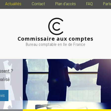
Actualités
Contact
Plan d'accès
FAQ
Part
Commissaire aux comptes
Bureau comptable en Ile de France
ssent ?
alisé
vis