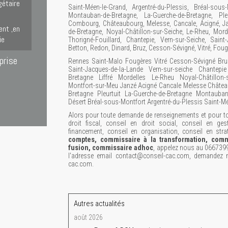
gétaire
Saint-Méen-le-Grand, Argentré-du-Plessis, Bréal-sous-
Montauban-de-Bretagne, La-Guerche-de-Bretagne, Pleur
Combourg, Châteaubourg, Melesse, Cancale, Acigné, Ja
ent ,en
de-Bretagne, Noyal-Châtillon-sur-Seiche, Le-Rheu, Morde
ie
Thorigné-Fouillard, Chantepie, Vern-sur-Seiche, Saint
Betton, Redon, Dinard, Bruz, Cesson-Sévigné, Vitré, Fou
prise
Rennes Saint-Malo Fougères Vitré Cesson-Sévigné Bru
Saint-Jacques-de-la-Lande Vern-sur-seiche Chantepie
Bretagne Liffré Mordelles Le-Rheu Noyal-Châtillon-
Montfort-sur-Meu Janzé Acigné Cancale Melesse Châtea
Bretagne Pleurtuit La-Guerche-de-Bretagne Montauban
Désert Bréal-sous-Montfort Argentré-du-Plessis Saint-M
Alors pour toute demande de renseignements et pour tou
droit fiscal, conseil en droit social, conseil en ges
financement, conseil en organisation, conseil en stra
comptes, commissaire à la transformation, comm
fusion, commissaire adhoc
, appelez nous au 066739
l'adresse email contact@conseil-cac.com, demandez n
cac.com.
Autres actualités
août 2026