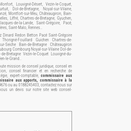
Monfort, Louvigné-Désert, Vezin-le-Coquet,
tuit, Dol-de-Bretagne, Noyal-sur-Vilaine,
nzé, Montfort-sur-Meu, Châteaugiron, Bain-
lles, Liffré, Chartres-de-Bretagne, Gyuchen,
-Jacques-de-la-Lande, Saint-Grégoire, Pacé,
gères, Saint-Malo, Rennes…
z Dinard Redon Betton Pacé Saint-Grégoire
 Thorigné-Fouillard Guichen Chartres-de-
sur-Seiche Bain-de-Bretagne Châteaugiron
ubourg Combourg Noyal-sur-Vilaine Dol-de-
-de-Bretagne Vezin-le-Coquet Louvigné-du-
éen-le-Grand…
te mission de conseil juridique, conseil en
tion, conseil financier et en recherche de
tégie, expert-comptable,
commissaire aux
issaire aux apports, commissaire à la
9676 ou au 0188245403, contactez nous sur
ous un devis sur notre site web conseil-