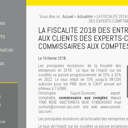
Vous êtes ici :
Accueil
>
Actualités
> LA FISCALITE 2018
DES EXPERTS-COMPTAB
tes
LA FISCALITE 2018 DES ENT
rts
AUX CLIENTS DES EXPERTS-
COMMISSAIRES AUX COMPTE
mation
Le 16 février 2018
on
Les principales évolutions de la fiscalité des
entreprises en 2018 : Le taux de l'impôt sur les
sociétés va passer progressivement de 33% à 25%
en 2022. Le taux réduit de 15% jusqu'à 38120€
subsiste pour les PME dont le CAHT annuel est
inférieur à 7,63M€…
Christophe Guyot-Sionnest, expert-
l
comptable,
commissaire aux comptes
depuis
1990 MOB 0667399676 BUR 0188245403 mail
l
contact@conseil-cac.com site web www.conseil-
cac.com.
Les principales évolutions de la fiscalité des entreprises 
scal
Le taux de l'impôt sur les sociétés va passer progress