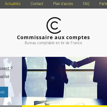
Actualités
Contact
Plan d'accès
FAQ
Part
Commissaire aux comptes
Bureau comptable en Ile de France
ssent ?
alisé
vis