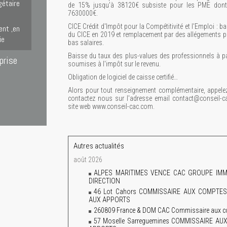
gétaire
de 15% jusqu'à 38120€ subsiste pour les PME dont le 
7630000€.
CICE Crédit d'Impôt pour la Compétitivité et l'Emploi : 
ent ,en
du CICE en 2019 et remplacement par des allégements p
ie
bas salaires.
Baisse du taux des plus-values des professionnels à par
prise
soumises à l'impôt sur le revenu.
Obligation de logiciel de caisse certifié…
Alors pour tout renseignement complémentaire, appe
contactez nous sur l'adresse email contact@conseil-
site web www.conseil-cac.com.
Autres actualités
août 2026
ALPES MARITIMES VENCE CAC GROUPE IMM
DIRECTION
46 Lot Cahors COMMISSAIRE AUX COMPTE
AUX APPORTS
260809 France & DOM CAC Commissaire aux com
57 Moselle Sarreguemines COMMISSAIRE A