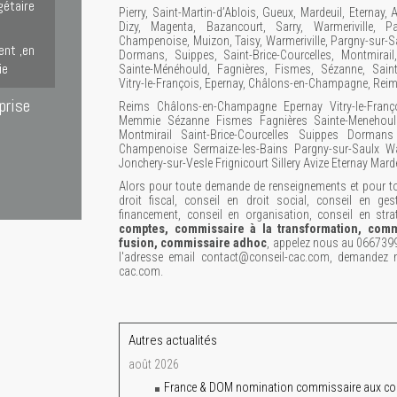
gétaire
Pierry, Saint-Martin-d’Ablois, Gueux, Mardeuil, Eternay, A
Dizy, Magenta, Bazancourt, Sarry, Warmeriville, Par
Champenoise, Muizon, Taisy, Warmeriville, Pargny-sur-Sa
ent ,en
Dormans, Suippes, Saint-Brice-Courcelles, Montmirail
ie
Sainte-Ménéhould, Fagnières, Fismes, Sézanne, Saint
Vitry-le-François, Epernay, Châlons-en-Champagne, Rei
prise
Reims Châlons-en-Champagne Epernay Vitry-le-Franç
Memmie Sézanne Fismes Fagnières Sainte-Menehould
Montmirail Saint-Brice-Courcelles Suippes Dorman
Champenoise Sermaize-les-Bains Pargny-sur-Saulx Wa
Jonchery-sur-Vesle Frignicourt Sillery Avize Eternay Mard
Alors pour toute demande de renseignements et pour tou
droit fiscal, conseil en droit social, conseil en ges
financement, conseil en organisation, conseil en stra
comptes, commissaire à la transformation, comm
fusion, commissaire adhoc
, appelez nous au 066739
l'adresse email contact@conseil-cac.com, demandez n
cac.com.
Autres actualités
août 2026
France & DOM nomination commissaire aux co