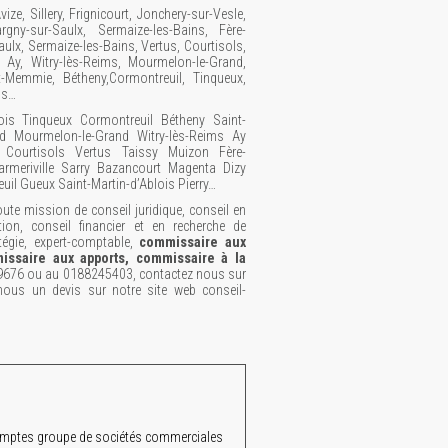
vize, Sillery, Frignicourt, Jonchery-sur-Vesle,
gny-sur-Saulx, Sermaize-les-Bains, Fère-
ulx, Sermaize-les-Bains, Vertus, Courtisols,
, Ay, Witry-lès-Reims, Mourmelon-le-Grand,
-Memmie, Bétheny,Cormontreuil, Tinqueux,
ms…
ois Tinqueux Cormontreuil Bétheny Saint-
 Mourmelon-le-Grand Witry-lès-Reims Ay
s Courtisols Vertus Taissy Muizon Fère-
rmeriville Sarry Bazancourt Magenta Dizy
euil Gueux Saint-Martin-d’Ablois Pierry…
te mission de conseil juridique, conseil en
tion, conseil financier et en recherche de
tégie, expert-comptable,
commissaire aux
issaire aux apports, commissaire à la
9676 ou au 0188245403, contactez nous sur
ous un devis sur notre site web conseil-
mptes groupe de sociétés commerciales