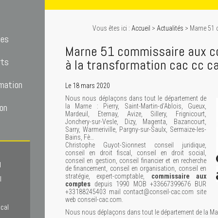
Vous êtes ici :
Accueil
>
Actualités
> Marne 51 
tes
Marne 51 commissaire aux c
rts
à la transformation cac cc c
mation
Le 18 mars 2020
Nous nous déplaçons dans tout le département de
on
la Marne : Pierry, Saint-Martin-d’Ablois, Gueux,
Mardeuil, Eternay, Avize, Sillery, Frignicourt,
Jonchery-sur-Vesle, Dizy, Magenta, Bazancourt,
Sarry, Warmeriville, Pargny-sur-Saulx, Sermaize-les-
Bains, Fè…
Christophe Guyot-Sionnest conseil juridique,
conseil en droit fiscal, conseil en droit social,
conseil en gestion, conseil financier et en recherche
l
de financement, conseil en organisation, conseil en
stratégie, expert-comptable,
commissaire aux
l
comptes
depuis 1990 MOB +33667399676 BUR
+33188245403 mail contact@conseil-cac.com site
web conseil-cac.com.
scal
Nous nous déplaçons dans tout le département de la Mar