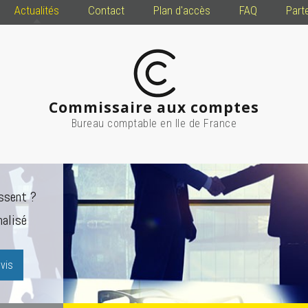
Actualités
Contact
Plan d'accès
FAQ
Part
Commissaire aux comptes
Bureau comptable en Ile de France
ssent ?
alisé
vis