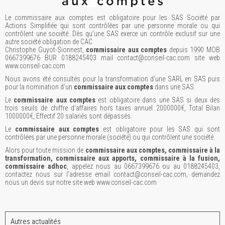
Le commissaire aux comptes est obligatoire pour les SAS Société par
Actions Simplifiée qui sont contrôlées par une personne morale ou qui
contrôlent une société. Dès qu'une SAS exerce un contrôle exclusif sur une
autre société obligation de CAC
Christophe Guyot-Sionnest,
commissaire aux comptes
depuis 1990 MOB
0667399676 BUR 0188245403 mail contact@conseil-cac.com site web
www.conseil-cac.com
Nous avons été consultés pour la transformation d'une SARL en SAS puis
pour la nomination d'un
commissaire aux comptes
dans une SAS.
Le
commissaire aux comptes
est obligatoire dans une SAS si deux des
trois seuils de chiffre d'affaires hors taxes annuel 2000000€, Total Bilan
1000000€, Effectif 20 salariés sont dépassés.
Le
commissaire aux comptes
est obligatoire pour les SAS qui sont
contrôlées par une personne morale (société) ou qui contrôlent une société.
Alors pour toute mission de
commissaire aux comptes, commissaire à la
transformation, commissaire aux apports, commissaire à la fusion,
commissaire adhoc
, appelez nous au 0667399676 ou au 0188245403,
contactez nous sur l'adresse email contact@conseil-cac.com, demandez
nous un devis sur notre site web www.conseil-cac.com
Autres actualités