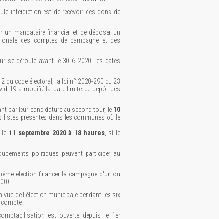
e interdiction est de recevoir des dons de
.
 un mandataire financier et de déposer un
ionale des comptes de campagne et des
ur se déroule avant le 30 6 2020 Les dates
a 2 du code électoral, la loi n° 2020-290 du 23
vid-19 a modifié la date limite de dépôt des
nt par leur candidature au second tour, le
10
s listes présentes dans les communes où le
, le
11 septembre 2020 à 18 heures
, si le
upements politiques peuvent participer au
ême élection financer la campagne d'un ou
600€.
 vue de l'élection municipale pendant les six
n compte.
omptabilisation est ouverte depuis le 1er