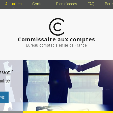
Actualités
Contact
Plan d'accès
FAQ
Part
Commissaire aux comptes
Bureau comptable en Ile de France
ssent ?
alisé
vis