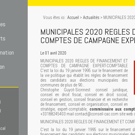
Vous êtes ici :
Accueil
>
Actualités
> MUNICIPALES 202
tes
MUNICIPALES 2020 REGLES 
rts
COMPTES DE CAMPAGNE EXP
mation
Le 01 avril 2020
MUNICIPALES 2020 REGLES DE FINANCEMENT ET
on
COMPTES DE CAMPAGNE EXPERT-COMPTABLE
C'est la loi du 19 janvier 1995 sur le financement de
la vie politique qui établit les règles de financement
des candidats aux élections municipales des
communes de plus de 90…
Christophe Guyot-Sionnest conseil juridique,
conseil en droit fiscal, conseil en droit social,
conseil en gestion, conseil financier et en recherche
l
de financement, conseil en organisation, conseil en
stratégie, expert-comptable,
commissaire aux compt
l
+33188245403 mail contact@conseil-cac.com site web c
MUNICIPALES 2020 REGLES DE FINANCEMENT ET COM
scal
C'est la loi du 19 janvier 1995 sur le financement de
financement des candidats aux élections municipales d