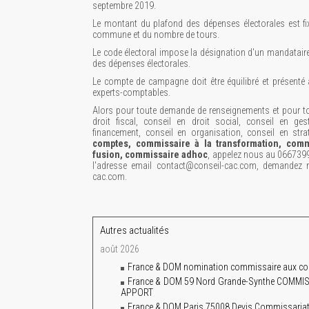
septembre 2019.
Le montant du plafond des dépenses électorales est fi
commune et du nombre de tours.
Le code électoral impose la désignation d'un mandatair
des dépenses électorales.
Le compte de campagne doit être équilibré et présent
experts-comptables.
Alors pour toute demande de renseignements et pour tou
droit fiscal, conseil en droit social, conseil en ges
financement, conseil en organisation, conseil en stra
comptes, commissaire à la transformation, comm
fusion, commissaire adhoc
, appelez nous au 066739
l'adresse email contact@conseil-cac.com, demandez n
cac.com.
Autres actualités
août 2026
France & DOM nomination commissaire aux co
France & DOM 59 Nord Grande-Synthe COM
APPORT
France & DOM Paris 75008 Devis Commissariat 