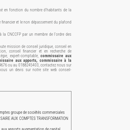
xé en fonction du nombre d'habitants de la
e financier et le non dépassement du plafond
é à la CNCCFP par un membre de l'ordre des
te mission de conseil juridique, conseil en
tion, conseil financier et en recherche de
tégie, expert-comptable,
commissaire aux
issaire aux apports, commissaire à la
9676 ou au 0188245403, contactez nous sur
ous un devis sur notre site web conseil-
mptes groupe de sociétés commerciales
MISSAIRE AUX COMPTES TRANSFORMATION
aux apports augmentation de capital