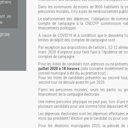
gétaire
Dans les communes de moins de 9000 habitants la seul
personnes morales, il n'y a pas de remboursement public
ent ,en
Le plafonnement des dépenses, l'obligation de nommer
ie
compte de campagne à la CNCCFP commission nat
financements politiques.
prise
A cause de COVID19 et à condition que le deuxième to
limites de dépôt des comptes de campagne sont :
Par exception aux dispositions de l'article L. 52-12 aliné
mars 2020 d'urgence pour faire face à l'épidémie de co
comptes de campagne :
Pour les listes de candidats non admises ou ne présenta
juillet 2020 à 18 heures
(cela concerne évidemment le
conseil municipal a été élu au premier tour) ;
Pour les listes de candidats présentes au second tour
second tour se déroule avant fin juin 2020.
Parmi les personnes morales, seuls les partis ou gro
financement de la campagne électorale.
Une même personne physique ne peut pas, lors d'une m
plusieurs candidats pour une somme total dépassant 4
Les dépenses électorales sont les dépenses effectuées en
mois qui précèdent l'élection par le candidat ou pour so
Pour les élections municipales 2020, la période de c