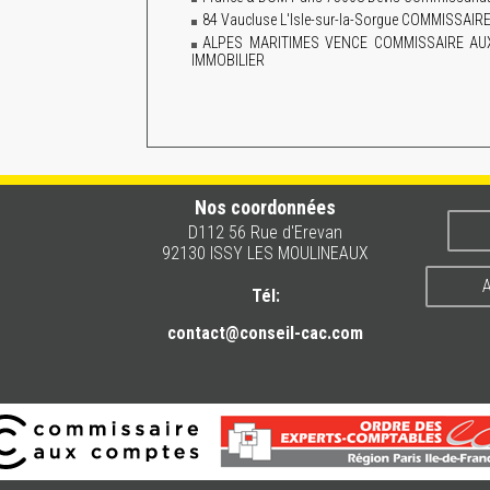
84 Vaucluse L'Isle-sur-la-Sorgue COMMISS
ALPES MARITIMES VENCE COMMISSAIRE A
IMMOBILIER
Nos coordonnées
D112 56 Rue d'Erevan
92130 ISSY LES MOULINEAUX
A
Tél:
contact@conseil-cac.com