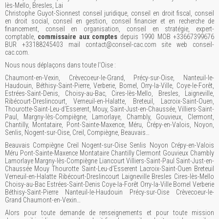
lès-Mello, Bresles, Lai
Christophe Guyot-Sionnest conseil juridique, conseil en droit fiscal, conseil
en droit social, conseil en gestion, conseil financier et en recherche de
financement, conseil en organisation, conseil en stratégie, expert-
comptable,
commissaire aux comptes
depuis 1990 MOB +33667399676
BUR +33188245403 mail contact@conseil-cac.com site web conseil-
cac.com.
Nous nous déplaçons dans toute l'Oise :
Chaumont-en-Vexin, Crèvecoeur-le-Grand, Précy-sur-Oise, Nanteuil-le-
Haudouin, Béthisy-Saint-Pierre, Verberie, Bornel, Orry-la-Ville, Coye-le-Forêt,
Estrées-Saint-Denis, Choisy-au-Bac, Cires-lès-Mello, Bresles, Laigneville,
Ribécourt-Dreslincourt, Verneuil-en-Halatte, Breteuil, Lacroix-Saint-Ouen,
Thourotte-Saint-Leu-d’Esserent, Mouy, Saint-Just-en-Chaussée, Villiers-Saint-
Paul, Margny-lès-Compiègne, Lamorlaye, Chambly, Gouvieux, Clermont,
Chantilly, Montataire, Pont-Sainte-Maxence, Méru, Crépy-en-Valois, Noyon,
Senlis, Nogent-sur-Oise, Creil, Compiègne, Beauvais…
Beauvais Compiègne Creil Nogent-sur-Oise Senlis Noyon Crépy-en-Valois
Méru Pont-Sainte-Maxence Montataire Chantilly Clermont Gouvieux Chambly
Lamorlaye Margny-lès-Compiègne Liancourt Villiers-Saint-Paul Saint-Just-en-
Chaussée Mouy Thourotte Saint-Leu-d’Esserent Lacroix-Saint-Ouen Breteuil
Verneuil-en-Halatte Ribécourt-Dreslincourt Laigneville Bresles Cires-lès-Mello
Choisy-au-Bac Estrées-Saint-Denis Coye-la-Forêt Orry-la-Ville Bornel Verberie
Béthisy-Saint-Pierre Nanteuil-le-Haudouin Précy-sur-Oise Crèvecoeur-le-
Grand Chaumont-en-Vexin…
Alors pour toute demande de renseignements et pour toute mission