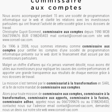
Nous avons accompagné pendant 15 ans une société de programmation
informatique sur le web et clarifié les relations avec les investisseurs
particuliers qui ont financé l'activité de cette société grâce à nos dossiers de
travail.
Christophe Guyot-Sionnest,
commissaire aux comptes
depuis 1990 MOB
0667399676 BUR 0188245403 mail contact@conseil-cac.com site web
www.conseil-cac.com.
De 1996 à 2008, nous sommes intervenu comme
commissaire aux
comptes
pour certifier les comptes d'une société de programmation
informatique présente sur le web dont le financement était assuré par des
investisseurs particuliers.
Malgré un chiffre d'affaires qui n'a jamais vraiment décollé, nous avons été
utiles aux investisseurs pour expliquer les causes des contre-performances et
apporter une grande transparence aux résultats de chaque exercice grâce à
nos dossiers de travail.
La mission s'est terminé par le
commissariat à la transformation
en SARL
et la fin de notre mandat de
commissaire aux comptes
.
Alors pour toute mission de
commissaire aux comptes, commissaire à la
transformation, commissaire aux apports, commissaire à la fusion,
commissaire adhoc
, appelez nous au 0667399676 ou au 0188245403,
contactez nous sur l'adresse email contact@conseil-cac.com, demandez
nous un devis sur notre site web www.conseil-cac.com