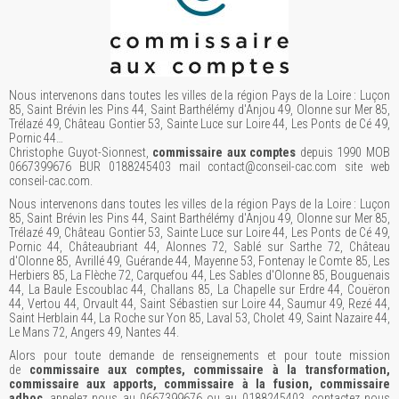
Nous intervenons dans toutes les villes de la région Pays de la Loire : Luçon
85, Saint Brévin les Pins 44, Saint Barthélémy d'Anjou 49, Olonne sur Mer 85,
Trélazé 49, Château Gontier 53, Sainte Luce sur Loire 44, Les Ponts de Cé 49,
Pornic 44…
Christophe Guyot-Sionnest,
commissaire aux comptes
depuis 1990 MOB
0667399676 BUR 0188245403 mail contact@conseil-cac.com site web
conseil-cac.com.
Nous intervenons dans toutes les villes de la région Pays de la Loire : Luçon
85, Saint Brévin les Pins 44, Saint Barthélémy d'Anjou 49, Olonne sur Mer 85,
Trélazé 49, Château Gontier 53, Sainte Luce sur Loire 44, Les Ponts de Cé 49,
Pornic 44, Châteaubriant 44, Alonnes 72, Sablé sur Sarthe 72, Château
d'Olonne 85, Avrillé 49, Guérande 44, Mayenne 53, Fontenay le Comte 85, Les
Herbiers 85, La Flèche 72, Carquefou 44, Les Sables d'Olonne 85, Bouguenais
44, La Baule Escoublac 44, Challans 85, La Chapelle sur Erdre 44, Couëron
44, Vertou 44, Orvault 44, Saint Sébastien sur Loire 44, Saumur 49, Rezé 44,
Saint Herblain 44, La Roche sur Yon 85, Laval 53, Cholet 49, Saint Nazaire 44,
Le Mans 72, Angers 49, Nantes 44.
Alors pour toute demande de renseignements et pour toute mission
de
commissaire aux comptes, commissaire à la transformation,
commissaire aux apports, commissaire à la fusion, commissaire
adhoc
, appelez nous au 0667399676 ou au 0188245403, contactez nous