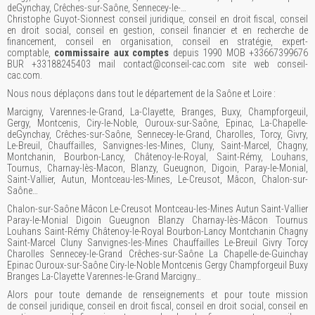
deGynchay, Crêches-sur-Saône, Sennecey-le-…
Christophe Guyot-Sionnest conseil juridique, conseil en droit fiscal, conseil
en droit social, conseil en gestion, conseil financier et en recherche de
financement, conseil en organisation, conseil en stratégie, expert-
comptable,
commissaire aux comptes
depuis 1990 MOB +33667399676
BUR +33188245403 mail contact@conseil-cac.com site web conseil-
cac.com.
Nous nous déplaçons dans tout le département de la Saône et Loire :
Marcigny, Varennes-le-Grand, La-Clayette, Branges, Buxy, Champforgeuil,
Gergy, Montcenis, Ciry-le-Noble, Ouroux-sur-Saône, Epinac, La-Chapelle-
deGynchay, Crêches-sur-Saône, Sennecey-le-Grand, Charolles, Torcy, Givry,
Le-Breuil, Chauffailles, Sanvignes-les-Mines, Cluny, Saint-Marcel, Chagny,
Montchanin, Bourbon-Lancy, Châtenoy-le-Royal, Saint-Rémy, Louhans,
Tournus, Charnay-lès-Macon, Blanzy, Gueugnon, Digoin, Paray-le-Monial,
Saint-Vallier, Autun, Montceau-les-Mines, Le-Creusot, Mâcon, Chalon-sur-
Saône…
Chalon-sur-Saône Mâcon Le-Creusot Montceau-les-Mines Autun Saint-Vallier
Paray-le-Monial Digoin Gueugnon Blanzy Charnay-lès-Mâcon Tournus
Louhans Saint-Rémy Châtenoy-le-Royal Bourbon-Lancy Montchanin Chagny
Saint-Marcel Cluny Sanvignes-les-Mines Chauffailles Le-Breuil Givry Torcy
Charolles Sennecey-le-Grand Crêches-sur-Saône La Chapelle-de-Guinchay
Epinac Ouroux-sur-Saône Ciry-le-Noble Montcenis Gergy Champforgeuil Buxy
Branges La-Clayette Varennes-le-Grand Marcigny…
Alors pour toute demande de renseignements et pour toute mission
de conseil juridique, conseil en droit fiscal, conseil en droit social, conseil en