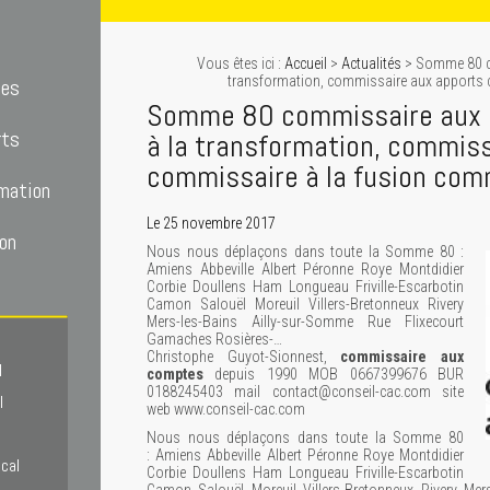
Vous êtes ici :
Accueil
>
Actualités
> Somme 80 c
transformation, commissaire aux apports 
tes
Somme 80 commissaire aux 
rts
à la transformation, commiss
commissaire à la fusion com
mation
Le 25 novembre 2017
on
Nous nous déplaçons dans toute la Somme 80 :
Amiens Abbeville Albert Péronne Roye Montdidier
Corbie Doullens Ham Longueau Friville-Escarbotin
Camon Salouël Moreuil Villers-Bretonneux Rivery
Mers-les-Bains Ailly-sur-Somme Rue Flixecourt
Gamaches Rosières-…
Christophe Guyot-Sionnest,
commissaire aux
l
comptes
depuis 1990 MOB 0667399676 BUR
0188245403 mail contact@conseil-cac.com site
l
web www.conseil-cac.com
Nous nous déplaçons dans toute la Somme 80
: Amiens Abbeville Albert Péronne Roye Montdidier
scal
Corbie Doullens Ham Longueau Friville-Escarbotin