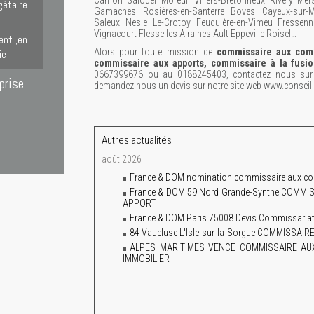
Camon Salouël Moreuil Villers-Bretonneux Rivery Mers
gétaire
Gamaches Rosières-en-Santerre Boves Cayeux-sur-Me
Saleux Nesle Le-Crotoy Feuquière-en-Vimeu Fressenne
Vignacourt Flesselles Airaines Ault Eppeville Roisel…
ent ,en
Alors pour toute mission de
commissaire aux comp
ie
commissaire aux apports, commissaire à la fusi
0667399676 ou au 0188245403, contactez nous sur l
prise
demandez nous un devis sur notre site web www.consei
Autres actualités
août 2026
France & DOM nomination commissaire aux co
France & DOM 59 Nord Grande-Synthe COM
APPORT
France & DOM Paris 75008 Devis Commissariat 
84 Vaucluse L'Isle-sur-la-Sorgue COMMISS
ALPES MARITIMES VENCE COMMISSAIRE A
IMMOBILIER