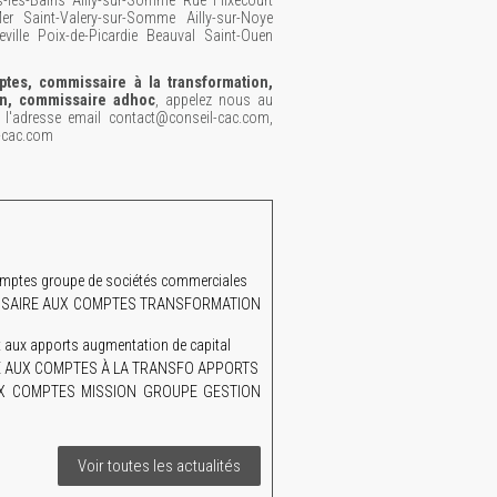
-les-Bains Ailly-sur-Somme Rue Flixecourt
r Saint-Valery-sur-Somme Ailly-sur-Noye
ville Poix-de-Picardie Beauval Saint-Ouen
tes, commissaire à la transformation,
on, commissaire adhoc
, appelez nous au
'adresse email contact@conseil-cac.com,
l-cac.com
mptes groupe de sociétés commerciales
MISSAIRE AUX COMPTES TRANSFORMATION
aux apports augmentation de capital
AIRE AUX COMPTES À LA TRANSFO APPORTS
UX COMPTES MISSION GROUPE GESTION
Voir toutes les actualités