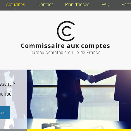
Actualités
Contact
Plan d'accès
FAQ
Part
Commissaire aux comptes
Bureau comptable en Ile de France
ssent ?
alisé
vis