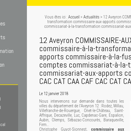
Vous êtes ici :
Accueil
>
Actualités
> 12 Aveyron COM
transformation commissaire-aux-apports commiss
tes
commissariat-à-la-transformation commissariat-aux
rts
12 Aveyron COMMISSAIRE-A
commissaire-à-la-transforma
mation
apports commissaire-à-la-fu
comptes commissariat-à-la-
on
commissariat-aux-apports co
CAC CAT CAA CAF CAC CAT C
Le 12 janvier 2018
l
Nous intervenons sur demande dans toutes les
villes du département de l'Aveyron 12 : Rodez, Millau,
l
Villefranche-de-Rouergue, Onet-le-Château, Saint-
Affrique, Decazeville, Luc, Capdenac-Gare, Espalion,
Aubin, Olemps, Sébazac-Concourès, Baraqueville,
scal
Firm…
Christophe Guyot-Sionnest,
commissaire aux