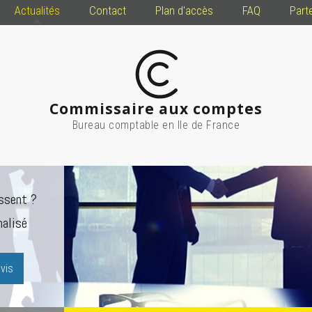
Actualités
Contact
Plan d'accès
FAQ
Part
Commissaire aux comptes
Bureau comptable en Ile de France
ssent ?
alisé
vis