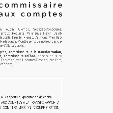
ion, Aubin, Olemps, Sébazac-Concourès,
eyroux, Réquista, Villeneuve, Flavin, Saint-
aucelle, Druelle, Rignac, Calmont, Marcillac-
nte-Radegonde, Montbazens, Saint-Georges-de-
e-d'Olt, Laguiole…
tes, commissaire à la transformation,
on, commissaire ad’hoc
, appelez nous au
'adresse email contact@conseil-cac.com,
-cac.com.
aux apports augmentation de capital
AIRE AUX COMPTES À LA TRANSFO APPORTS
UX COMPTES MISSION GROUPE GESTION