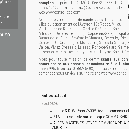
gétaire
comptes
depuis 1990 MOB 0667399676 BUR
0188245403 mail contact@conseil-cac.com site
web www.conseil-cac.com.
ent ,en
Nous intervenons sur demande dans toutes les
ie
villes du département de l'Aveyron 12 : Rodez, Millau,
Villefranche-de-Rouergue, Onet-le-Château, Saint-
prise
Affrique, Decazeville, Luc, Capdenac-Gare, Espal
Baraqueville, Firmi, Sévérac-le-Château, Bozouls, Rieup
Geniez-d'Olt, Cransac, Le-Monastère, Salles-la-Source, N
Vallon, Viviez, Creissels, Laissac, Pont-de-Salars, Sai
Luzençon, Montrozier, Entraygues-sur-Truyère, Saint-Côm
Alors pour toute mission de
commissaire aux comp
commissaire aux apports, commissaire à la fusi
0667399676 ou au 0188245403, contactez nous sur l
demandez nous un devis sur notre site web www.conseil
Autres actualités
août 2026
France & DOM Paris 75008 Devis Commissariat 
84 Vaucluse L'Isle-sur-la-Sorgue COMMISS
ALPES MARITIMES VENCE COMMISSAIRE A
IMMOBILIER