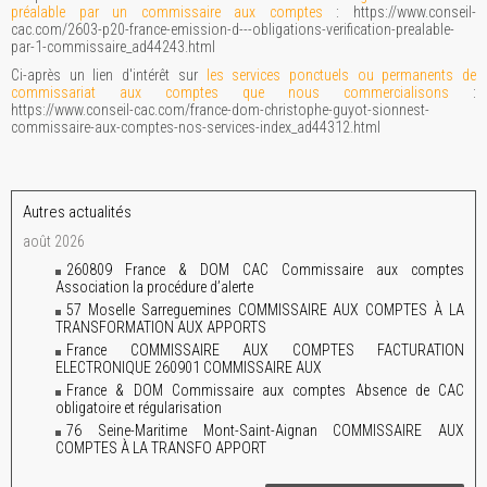
préalable par un commissaire aux comptes
: https://www.conseil-
cac.com/2603-p20-france-emission-d---obligations-verification-prealable-
par-1-commissaire_ad44243.html
Ci-après un lien d'intérêt sur
les services ponctuels ou permanents de
commissariat aux comptes que nous commercialisons
:
https://www.conseil-cac.com/france-dom-christophe-guyot-sionnest-
commissaire-aux-comptes-nos-services-index_ad44312.html
Autres actualités
août 2026
260809 France & DOM CAC Commissaire aux comptes
Association la procédure d’alerte
57 Moselle Sarreguemines COMMISSAIRE AUX COMPTES À LA
TRANSFORMATION AUX APPORTS
France COMMISSAIRE AUX COMPTES FACTURATION
ELECTRONIQUE 260901 COMMISSAIRE AUX
France & DOM Commissaire aux comptes Absence de CAC
obligatoire et régularisation
76 Seine-Maritime Mont-Saint-Aignan COMMISSAIRE AUX
COMPTES À LA TRANSFO APPORT