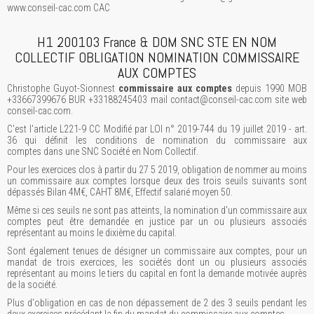
www.conseil-cac.com CAC
H1 200103 France & DOM SNC STE EN NOM
COLLECTIF OBLIGATION NOMINATION COMMISSAIRE
AUX COMPTES
Christophe Guyot-Sionnest
commissaire aux comptes
depuis 1990 MOB
+33667399676 BUR +33188245403 mail contact@conseil-cac.com site web
conseil-cac.com.
C'est l'article L221-9 CC Modifié par LOI n° 2019-744 du 19 juillet 2019 - art.
36 qui définit les conditions de nomination du commissaire aux
comptes dans une SNC Société en Nom Collectif.
Pour les exercices clos à partir du 27 5 2019, obligation de nommer au moins
un commissaire aux comptes lorsque deux des trois seuils suivants sont
dépassés Bilan 4M€, CAHT 8M€, Effectif salarié moyen 50.
Même si ces seuils ne sont pas atteints, la nomination d'un commissaire aux
comptes peut être demandée en justice par un ou plusieurs associés
représentant au moins le dixième du capital.
Sont également tenues de désigner un commissaire aux comptes, pour un
mandat de trois exercices, les sociétés dont un ou plusieurs associés
représentant au moins le tiers du capital en font la demande motivée auprès
de la société.
Plus d'obligation en cas de non dépassement de 2 des 3 seuils pendant les