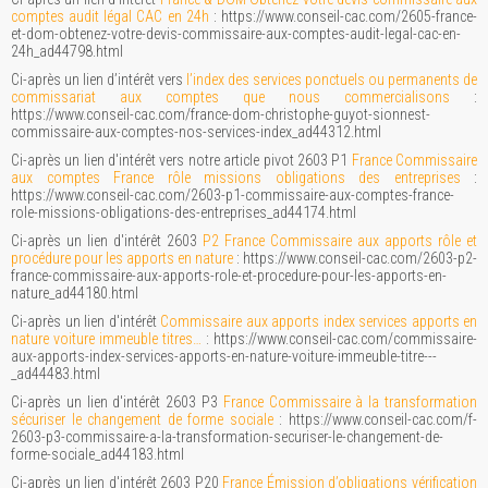
comptes audit légal CAC en 24h
: https://www.conseil-cac.com/2605-france-
et-dom-obtenez-votre-devis-commissaire-aux-comptes-audit-legal-cac-en-
24h_ad44798.html
Ci-après un lien d’intérêt vers
l’index des services ponctuels ou permanents de
commissariat aux comptes que nous commercialisons
:
https://www.conseil-cac.com/france-dom-christophe-guyot-sionnest-
commissaire-aux-comptes-nos-services-index_ad44312.html
Ci-après un lien d'intérêt vers notre article pivot 2603 P1
France Commissaire
aux comptes France rôle missions obligations des entreprises
:
https://www.conseil-cac.com/2603-p1-commissaire-aux-comptes-france-
role-missions-obligations-des-entreprises_ad44174.html
Ci-après un lien d'intérêt 2603
P2 France Commissaire aux apports rôle et
procédure pour les apports en nature
: https://www.conseil-cac.com/2603-p2-
france-commissaire-aux-apports-role-et-procedure-pour-les-apports-en-
nature_ad44180.html
Ci-après un lien d'intérêt
Commissaire aux apports index services apports en
nature voiture immeuble titres…
: https://www.conseil-cac.com/commissaire-
aux-apports-index-services-apports-en-nature-voiture-immeuble-titre---
_ad44483.html
Ci-après un lien d'intérêt 2603 P3
France Commissaire à la transformation
sécuriser le changement de forme sociale
: https://www.conseil-cac.com/f-
2603-p3-commissaire-a-la-transformation-securiser-le-changement-de-
forme-sociale_ad44183.html
Ci-après un lien d'intérêt 2603 P20
France Émission d’obligations vérification