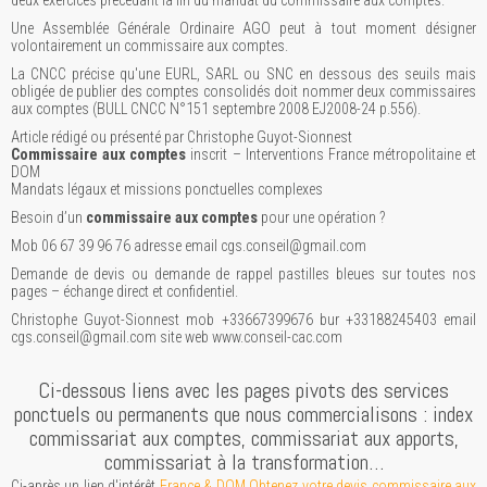
deux exercices précédant la fin du mandat du commissaire aux comptes.
Une Assemblée Générale Ordinaire AGO peut à tout moment désigner
volontairement un commissaire aux comptes.
La CNCC précise qu'une EURL, SARL ou SNC en dessous des seuils mais
obligée de publier des comptes consolidés doit nommer deux commissaires
aux comptes (BULL CNCC N°151 septembre 2008 EJ2008-24 p.556).
Article rédigé ou présenté par Christophe Guyot-Sionnest
Commissaire aux comptes
inscrit – Interventions France métropolitaine et
DOM
Mandats légaux et missions ponctuelles complexes
Besoin d’un
commissaire aux comptes
pour une opération ?
Mob 06 67 39 96 76 adresse email cgs.conseil@gmail.com
Demande de devis ou demande de rappel pastilles bleues sur toutes nos
pages – échange direct et confidentiel.
Christophe Guyot-Sionnest mob +33667399676 bur +33188245403 email
cgs.conseil@gmail.com site web www.conseil-cac.com
Ci-dessous liens avec les pages pivots des services
ponctuels ou permanents que nous commercialisons : index
commissariat aux comptes, commissariat aux apports,
commissariat à la transformation…
Ci-après un lien d'intérêt
France & DOM Obtenez votre devis commissaire aux