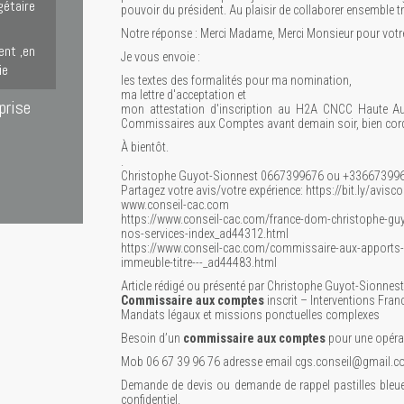
gétaire
pouvoir du président. Au plaisir de collaborer ensemble 
Notre réponse : Merci Madame, Merci Monsieur pour votr
ent ,en
Je vous envoie :
ie
les textes des formalités pour ma nomination,
ma lettre d'acceptation et
prise
mon attestation d'inscription au H2A CNCC Haute Aut
Commissaires aux Comptes avant demain soir, bien cor
À bientôt.
.
Christophe Guyot-Sionnest 0667399676 ou +33667399
Partagez votre avis/votre expérience: https://bit.ly/avisc
www.conseil-cac.com
https://www.conseil-cac.com/france-dom-christophe-g
nos-services-index_ad44312.html
https://www.conseil-cac.com/commissaire-aux-apports-i
immeuble-titre---_ad44483.html
Article rédigé ou présenté par Christophe Guyot-Sionnest
Commissaire aux comptes
inscrit – Interventions Fra
Mandats légaux et missions ponctuelles complexes
Besoin d’un
commissaire aux comptes
pour une opéra
Mob 06 67 39 96 76 adresse email cgs.conseil@gmail.
Demande de devis ou demande de rappel pastilles bleue
confidentiel.