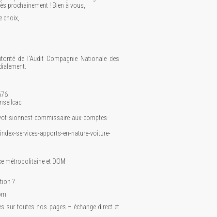
très prochainement ! Bien à vous,
e choix,
orité de l'Audit Compagnie Nationale des
dialement.
676
onseilcac
uyot-sionnest-commissaire-aux-comptes-
ndex-services-apports-en-nature-voiture-
nce métropolitaine et DOM
tion ?
com
s sur toutes nos pages – échange direct et