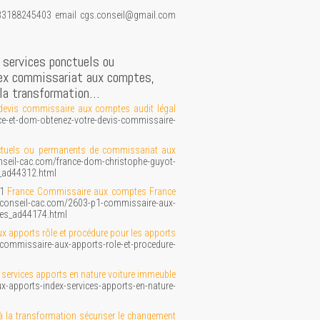
33188245403 email cgs.conseil@gmail.com
 services ponctuels ou
dex commissariat aux comptes,
 la transformation…
devis commissaire aux comptes audit légal
e-et-dom-obtenez-votre-devis-commissaire-
nctuels ou permanents de commissariat aux
nseil-cac.com/france-dom-christophe-guyot-
_ad44312.html
P1
France Commissaire aux comptes France
.conseil-cac.com/2603-p1-commissaire-aux-
ses_ad44174.html
 apports rôle et procédure pour les apports
-commissaire-aux-apports-role-et-procedure-
services apports en nature voiture immeuble
apports-index-services-apports-en-nature-
 la transformation sécuriser le changement