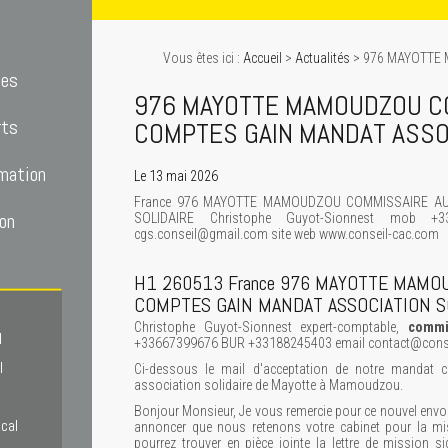
Vous êtes ici :
Accueil
>
Actualités
> 976 MAYOTTE
tes
976 MAYOTTE MAMOUDZOU C
rts
COMPTES GAIN MANDAT ASSO
mation
Le 13 mai 2026
France 976 MAYOTTE MAMOUDZOU COMMISSAIRE A
on
SOLIDAIRE Christophe Guyot-Sionnest mob +3
cgs.conseil@gmail.com site web www.conseil-cac.com
H1 260513 France 976 MAYOTTE MAMO
COMPTES GAIN MANDAT ASSOCIATION S
Christophe Guyot-Sionnest expert-comptable,
commi
l
+33667399676 BUR +33188245403 email contact@consei
l
Ci-dessous le mail d'acceptation de notre manda
association solidaire de Mayotte à Mamoudzou.
Bonjour Monsieur, Je vous remercie pour ce nouvel envoi
scal
annoncer que nous retenons votre cabinet pour la 
pourrez trouver en pièce jointe la lettre de mission si