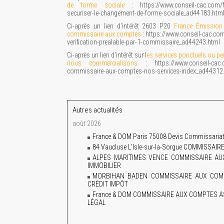
de forme sociale
: https://www.conseil-cac.com/f-
securiser-le-changement-de-forme-sociale_ad44183.htm
Ci-après un lien d'intérêt 2603 P20
France Émission d
commissaire aux comptes
: https://www.conseil-cac.co
verification-prealable-par-1-commissaire_ad44243.html
Ci-après un lien d'intérêt sur l
es services ponctuels ou 
nous commercialisons
: https://www.conseil-cac.c
commissaire-aux-comptes-nos-services-index_ad44312
Autres actualités
août 2026
France & DOM Paris 75008 Devis Commissariat 
84 Vaucluse L'Isle-sur-la-Sorgue COMMISS
ALPES MARITIMES VENCE COMMISSAIRE A
IMMOBILIER
MORBIHAN BADEN COMMISSAIRE AUX COMP
CRÉDIT IMPÔT
France & DOM COMMISSAIRE AUX COMPTES A
LÉGAL