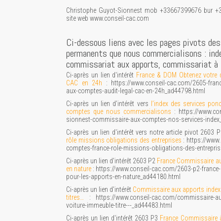
Christophe Guyot-Sionnest mob +33667399676 bur +
site web www.conseil-cac.com
Ci-dessous liens avec les pages pivots des
permanents que nous commercialisons : in
commissariat aux apports, commissariat à
Ci-après un lien d'intérêt
France & DOM Obtenez votre 
CAC en 24h
: https://www.conseil-cac.com/2605-franc
aux-comptes-audit-legal-cac-en-24h_ad44798.html
Ci-après un lien d’intérêt vers
l’index des services po
comptes que nous commercialisons
: https://www.co
sionnest-commissaire-aux-comptes-nos-services-index
Ci-après un lien d'intérêt vers notre article pivot 2603 
rôle missions obligations des entreprises
: https://www
comptes-france-role-missions-obligations-des-entrepri
Ci-après un lien d'intérêt 2603 P2
France Commissaire aux
en nature
: https://www.conseil-cac.com/2603-p2-france
pour-les-apports-en-nature_ad44180.html
Ci-après un lien d'intérêt
Commissaire aux apports index 
titres…
: https://www.conseil-cac.com/commissaire-aux-
voiture-immeuble-titre---_ad44483.html
Ci-après un lien d'intérêt 2603 P3
France Commissaire à