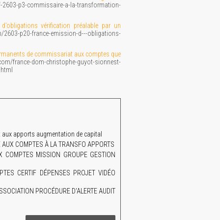
2603-p3-commissaire-a-la-transformation-
l
’obligations vérification préalable par un
m/2603-p20-france-emission-d---obligations-
permanents de commissariat aux comptes que
om/france-dom-christophe-guyot-sionnest-
.html
aux apports augmentation de capital
AIRE AUX COMPTES À LA TRANSFO APPORTS
UX COMPTES MISSION GROUPE GESTION
TES CERTIF DÉPENSES PROJET VIDÉO
SSOCIATION PROCÉDURE D'ALERTE AUDIT