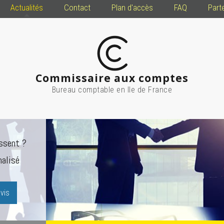
Actualités
Contact
Plan d'accès
FAQ
Part
Commissaire aux comptes
Bureau comptable en Ile de France
ssent ?
alisé
vis