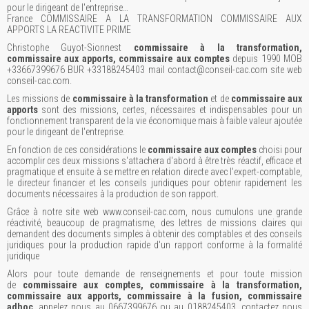
pour le dirigeant de l'entreprise…
France COMMISSAIRE A LA TRANSFORMATION COMMISSAIRE AUX
APPORTS LA REACTIVITE PRIME
Christophe Guyot-Sionnest
commissaire à la transformation,
commissaire aux apports, commissaire aux comptes
depuis 1990 MOB
+33667399676 BUR +33188245403 mail contact@conseil-cac.com site web
conseil-cac.com.
Les missions de
commissaire à la transformation
et de
commissaire aux
apports
sont des missions, certes, nécessaires et indispensables pour un
fonctionnement transparent de la vie économique mais à faible valeur ajoutée
pour le dirigeant de l'entreprise.
En fonction de ces considérations le
commissaire aux comptes
choisi pour
accomplir ces deux missions s'attachera d'abord à être très réactif, efficace et
pragmatique et ensuite à se mettre en relation directe avec l'expert-comptable,
le directeur financier et les conseils juridiques pour obtenir rapidement les
documents nécessaires à la production de son rapport.
Grâce à notre site web www.conseil-cac.com, nous cumulons une grande
réactivité, beaucoup de pragmatisme, des lettres de missions claires qui
demandent des documents simples à obtenir des comptables et des conseils
juridiques pour la production rapide d'un rapport conforme à la formalité
juridique
Alors pour toute demande de renseignements et pour toute mission
de
commissaire aux comptes, commissaire à la transformation,
commissaire aux apports, commissaire à la fusion, commissaire
adhoc
, appelez nous au 0667399676 ou au 0188245403, contactez nous