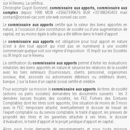
sur le Revenu. La certifica…
Christophe Guyot-Sionnest,
commissaire aux apports, commissaire aux
comptes
depuis 1990 MOB +33667399676 BUR +33188245403 mail
contact@conseil-cac.com site web conseil-cac.com.
Le
commissaire aux apports
certifie que la valeur des biens apportés en
nature, à l'occasion d'une constitution de société ou d'une augmentation de
capital, est au moins égale à celle qui a été définie dans le traité d'apport.
Le
commissaire aux apports
est obligatoire pour tout apport en nature
(c'est à dire tout apport qui n'est pas en numéraire) à une société
commerciale quelque soit son régime d'imposition : IS Impôt sur les Sociétés
ou IR Impôt sur le Revenu.
La certification du
commissaire aux apports
permet d'éviter les évaluations
irréalistes des biens apportés en nature et sécurise les relations de la société
avec les tiers extérieurs (fournisseurs, clients, personnel, organismes
sociaux, état, associés ou actionnaires débiteurs ou créditeurs divers,
banque…) sur la base d'un capital social certifié et crédible.
Pour accomplir sa mission le
commissaire aux apports
de titres de société
(actions ou parts sociales) demandera les documents suivants : les 3
dernières liasses fiscales des sociétés, les FEC Fichiers des Ecritures
Comptables dont les titres sont apportés, Une situation de moins de 3 mois
avec le FEC temporaire attaché, éventuellement le dossier de travail de
l'expert-comptable ou du service comptable, le traité d'apport, les preuves de
propriété des titres et les garanties attachée à ces titres, le dossier
d'évaluation, le traité d'apport et le projet juridique d'apport en capital…
Alors pour toute demande de renseignements et pour toute mission