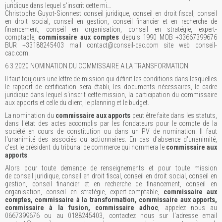
juridique dans lequel s'inscrit cette mi…
Christophe Guyot-Sionnest conseil juridique, conseil en droit fiscal, conseil
en droit social, conseil en gestion, conseil financier et en recherche de
financement, conseil en organisation, conseil en stratégie, expert-
comptable,
commissaire aux comptes
depuis 1990 MOB +33667399676
BUR +33188245403 mail contact@conseil-cac.com site web conseil-
cac.com.
6 3 2020 NOMINATION DU COMMISSAIRE A LA TRANSFORMATION
Il faut toujours une lettre de mission qui définit les conditions dans lesquelles
le rapport de certification sera établi, les documents nécessaires, le cadre
juridique dans lequel s'inscrit cette mission, la participation du commissaire
aux apports et celle du client, le planning et le budget.
La nomination du
commissaire aux apports
peut être faite dans les statuts,
dans l'état des actes accomplis par les fondateurs pour le compte de la
société en cours de constitution ou dans un PV de nomination. Il faut
l'unanimité des associés ou actionnaires. En cas d'absence d'unanimité,
c'est le président du tribunal de commerce qui nommera le
commissaire aux
apports
.
Alors pour toute demande de renseignements et pour toute mission
de conseil juridique, conseil en droit fiscal, conseil en droit social, conseil en
gestion, conseil financier et en recherche de financement, conseil en
organisation, conseil en stratégie, expert-comptable,
commissaire aux
comptes, commissaire à la transformation, commissaire aux apports,
commissaire à la fusion, commissaire adhoc
, appelez nous au
0667399676 ou au 0188245403, contactez nous sur l'adresse email