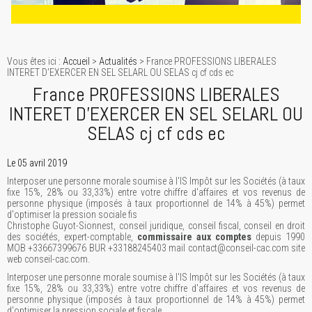
Vous êtes ici :
Accueil
>
Actualités
> France PROFESSIONS LIBERALES
INTERET D'EXERCER EN SEL SELARL OU SELAS cj cf cds ec
France PROFESSIONS LIBERALES
INTERET D'EXERCER EN SEL SELARL OU
SELAS cj cf cds ec
Le 05 avril 2019
Interposer une personne morale soumise à l'IS Impôt sur les Sociétés (à taux
fixe 15%, 28% ou 33,33%) entre votre chiffre d'affaires et vos revenus de
personne physique (imposés à taux proportionnel de 14% à 45%) permet
d'optimiser la pression sociale fis
Christophe Guyot-Sionnest, conseil juridique, conseil fiscal, conseil en droit
des sociétés, expert-comptable,
commissaire aux comptes
depuis 1990
MOB +33667399676 BUR +33188245403 mail contact@conseil-cac.com site
web conseil-cac.com.
Interposer une personne morale soumise à l'IS Impôt sur les Sociétés (à taux
fixe 15%, 28% ou 33,33%) entre votre chiffre d'affaires et vos revenus de
personne physique (imposés à taux proportionnel de 14% à 45%) permet
d'optimiser la pression sociale et fiscale.