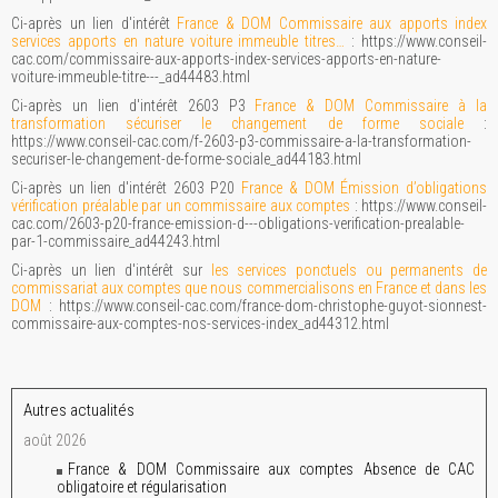
Ci-après un lien d'intérêt
France & DOM Commissaire aux apports index
services apports en nature voiture immeuble titres…
: https://www.conseil-
cac.com/commissaire-aux-apports-index-services-apports-en-nature-
voiture-immeuble-titre---_ad44483.html
Ci-après un lien d'intérêt 2603 P3
France & DOM Commissaire à la
transformation sécuriser le changement de forme sociale
:
https://www.conseil-cac.com/f-2603-p3-commissaire-a-la-transformation-
securiser-le-changement-de-forme-sociale_ad44183.html
Ci-après un lien d'intérêt 2603 P20
France & DOM Émission d’obligations
vérification préalable par un commissaire aux comptes
: https://www.conseil-
cac.com/2603-p20-france-emission-d---obligations-verification-prealable-
par-1-commissaire_ad44243.html
Ci-après un lien d'intérêt sur
les services ponctuels ou permanents de
commissariat aux comptes que nous commercialisons en France et dans les
DOM
: https://www.conseil-cac.com/france-dom-christophe-guyot-sionnest-
commissaire-aux-comptes-nos-services-index_ad44312.html
Autres actualités
août 2026
France & DOM Commissaire aux comptes Absence de CAC
obligatoire et régularisation