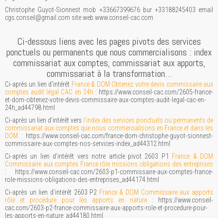
Christophe Guyot-Sionnest mob +33667399676 bur +33188245403 email
cgs.conseil@gmail.com site web www.conseil-cac.com
Ci-dessous liens avec les pages pivots des services
ponctuels ou permanents que nous commercialisons : index
commissariat aux comptes, commissariat aux apports,
commissariat à la transformation…
Ci-après un lien d'intérêt
France & DOM Obtenez votre devis commissaire aux
comptes audit légal CAC en 24h
: https://www.conseil-cac.com/2605-france-
et-dom-obtenez-votre-devis-commissaire-aux-comptes-audit-legal-cac-en-
24h_ad44798.html
Ci-après un lien d’intérêt vers
l’index des services ponctuels ou permanents de
commissariat aux comptes que nous commercialisons en France et dans les
DOM
: https://www.conseil-cac.com/france-dom-christophe-guyot-sionnest-
commissaire-aux-comptes-nos-services-index_ad44312.html
Ci-après un lien d'intérêt vers notre article pivot 2603 P1
France & DOM
Commissaire aux comptes France rôle missions obligations des entreprises
: https://www.conseil-cac.com/2603-p1-commissaire-aux-comptes-france-
role-missions-obligations-des-entreprises_ad44174.html
Ci-après un lien d'intérêt 2603 P2
France & DOM Commissaire aux apports
rôle et procédure pour les apports en nature
: https://www.conseil-
cac.com/2603-p2-france-commissaire-aux-apports-role-et-procedure-pour-
les-apports-en-nature_ad44180.html