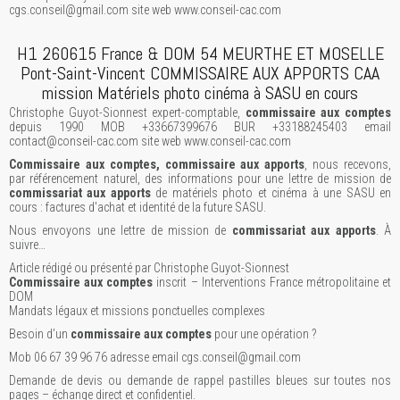
cgs.conseil@gmail.com site web www.conseil-cac.com
H1 260615 France & DOM 54 MEURTHE ET MOSELLE
Pont-Saint-Vincent COMMISSAIRE AUX APPORTS CAA
mission Matériels photo cinéma à SASU en cours
Christophe Guyot-Sionnest expert-comptable,
commissaire aux comptes
depuis 1990 MOB +33667399676 BUR +33188245403 email
contact@conseil-cac.com site web www.conseil-cac.com
Commissaire aux comptes, commissaire aux apports
, nous recevons,
par référencement naturel, des informations pour une lettre de mission de
commissariat aux apports
de matériels photo et cinéma à une SASU en
cours : factures d'achat et identité de la future SASU.
Nous envoyons une lettre de mission de
commissariat aux apports
. À
suivre…
Article rédigé ou présenté par Christophe Guyot-Sionnest
Commissaire aux comptes
inscrit – Interventions France métropolitaine et
DOM
Mandats légaux et missions ponctuelles complexes
Besoin d’un
commissaire aux comptes
pour une opération ?
Mob 06 67 39 96 76 adresse email cgs.conseil@gmail.com
Demande de devis ou demande de rappel pastilles bleues sur toutes nos
pages – échange direct et confidentiel.