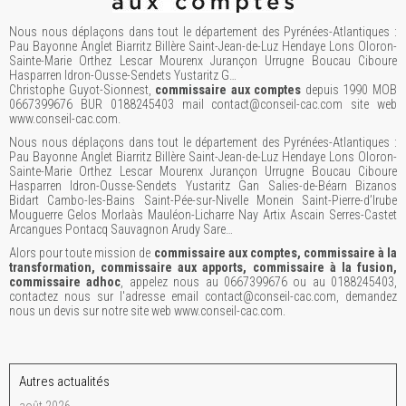
Nous nous déplaçons dans tout le département des Pyrénées-Atlantiques :
Pau Bayonne Anglet Biarritz Billère Saint-Jean-de-Luz Hendaye Lons Oloron-
Sainte-Marie Orthez Lescar Mourenx Jurançon Urrugne Boucau Ciboure
Hasparren Idron-Ousse-Sendets Yustaritz G…
Christophe Guyot-Sionnest,
commissaire aux comptes
depuis 1990 MOB
0667399676 BUR 0188245403 mail contact@conseil-cac.com site web
www.conseil-cac.com.
Nous nous déplaçons dans tout le département des Pyrénées-Atlantiques :
Pau Bayonne Anglet Biarritz Billère Saint-Jean-de-Luz Hendaye Lons Oloron-
Sainte-Marie Orthez Lescar Mourenx Jurançon Urrugne Boucau Ciboure
Hasparren Idron-Ousse-Sendets Yustaritz Gan Salies-de-Béarn Bizanos
Bidart Cambo-les-Bains Saint-Pée-sur-Nivelle Monein Saint-Pierre-d’Irube
Mouguerre Gelos Morlaàs Mauléon-Licharre Nay Artix Ascain Serres-Castet
Arcangues Pontacq Sauvagnon Arudy Sare…
Alors pour toute mission de
commissaire aux comptes, commissaire à la
transformation, commissaire aux apports, commissaire à la fusion,
commissaire adhoc
, appelez nous au 0667399676 ou au 0188245403,
contactez nous sur l'adresse email contact@conseil-cac.com, demandez
nous un devis sur notre site web www.conseil-cac.com.
Autres actualités