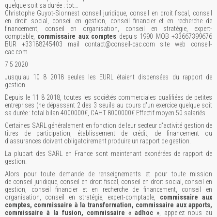
quelque soit sa durée : tot…
Christophe Guyot-Sionnest conseil juridique, conseil en droit fiscal, conseil
en droit social, conseil en gestion, conseil financier et en recherche de
financement, conseil en organisation, conseil en stratégie, expert-
comptable,
commissaire aux comptes
depuis 1990 MOB +33667399676
BUR +33188245403 mail contact@conseil-cac.com site web conseil-
cac.com.
7 5 2020
Jusqu'au 10 8 2018 seules les EURL étaient dispensées du rapport de
gestion.
Depuis le 11 8 2018, toutes les sociétés commerciales qualifiées de petites
entreprises (ne dépassant 2 des 3 seuils au cours d'un exercice quelque soit
sa durée : total bilan 4000000€, CAHT 8000000€ Effectif moyen 50 salariés.
Certaines SARL généralement en fonction de leur secteur d'activité gestion de
titres de participation, établissement de crédit, de financement ou
d'assurances doivent obligatoirement produire un rapport de gestion.
La plupart des SARL en France sont maintenant exonérées de rapport de
gestion.
Alors pour toute demande de renseignements et pour toute mission
de conseil juridique, conseil en droit fiscal, conseil en droit social, conseil en
gestion, conseil financier et en recherche de financement, conseil en
organisation, conseil en stratégie, expert-comptable,
commissaire aux
comptes, commissaire à la transformation, commissaire aux apports,
commissaire à la fusion, commissaire « adhoc »
, appelez nous au