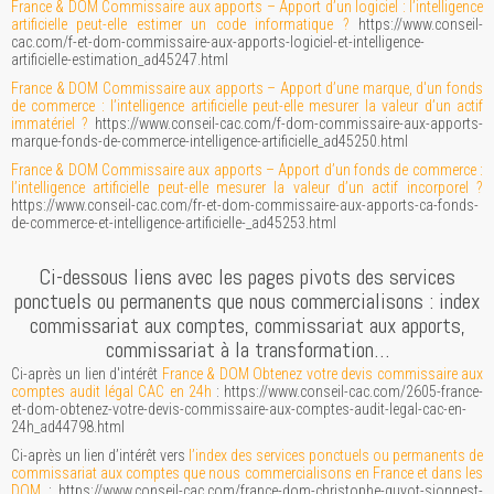
France & DOM Commissaire aux apports – Apport d’un logiciel : l’intelligence
artificielle peut-elle estimer un code informatique ?
https://www.conseil-
cac.com/f-et-dom-commissaire-aux-apports-logiciel-et-intelligence-
artificielle-estimation_ad45247.html
France & DOM Commissaire aux apports – Apport d’une marque, d'un fonds
de commerce : l’intelligence artificielle peut-elle mesurer la valeur d’un actif
immatériel ?
https://www.conseil-cac.com/f-dom-commissaire-aux-apports-
marque-fonds-de-commerce-intelligence-artificielle_ad45250.html
France & DOM Commissaire aux apports – Apport d’un fonds de commerce :
l’intelligence artificielle peut-elle mesurer la valeur d’un actif incorporel ?
https://www.conseil-cac.com/fr-et-dom-commissaire-aux-apports-ca-fonds-
de-commerce-et-intelligence-artificielle-_ad45253.html
Ci-dessous liens avec les pages pivots des services
ponctuels ou permanents que nous commercialisons : index
commissariat aux comptes, commissariat aux apports,
commissariat à la transformation…
Ci-après un lien d'intérêt
France & DOM Obtenez votre devis commissaire aux
comptes audit légal CAC en 24h
: https://www.conseil-cac.com/2605-france-
et-dom-obtenez-votre-devis-commissaire-aux-comptes-audit-legal-cac-en-
24h_ad44798.html
Ci-après un lien d’intérêt vers
l’index des services ponctuels ou permanents de
commissariat aux comptes que nous commercialisons en France et dans les
DOM
: https://www.conseil-cac.com/france-dom-christophe-guyot-sionnest-