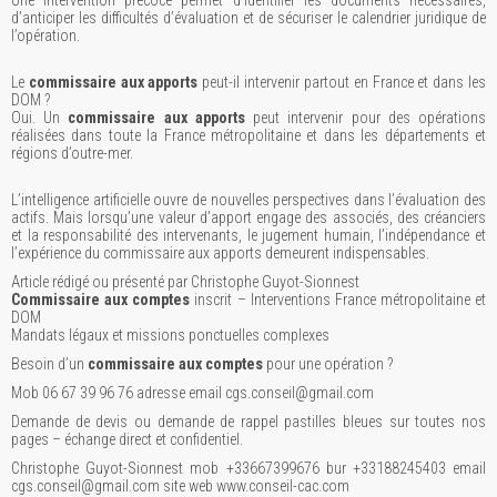
Une intervention précoce permet d’identifier les documents nécessaires,
d’anticiper les difficultés d’évaluation et de sécuriser le calendrier juridique de
l’opération.
Le
commissaire aux apports
peut-il intervenir partout en France et dans les
DOM ?
Oui. Un
commissaire aux apports
peut intervenir pour des opérations
réalisées dans toute la France métropolitaine et dans les départements et
régions d’outre-mer.
L’intelligence artificielle ouvre de nouvelles perspectives dans l’évaluation des
actifs. Mais lorsqu’une valeur d’apport engage des associés, des créanciers
et la responsabilité des intervenants, le jugement humain, l’indépendance et
l’expérience du commissaire aux apports demeurent indispensables.
Article rédigé ou présenté par Christophe Guyot-Sionnest
Commissaire aux comptes
inscrit – Interventions France métropolitaine et
DOM
Mandats légaux et missions ponctuelles complexes
Besoin d’un
commissaire aux comptes
pour une opération ?
Mob 06 67 39 96 76 adresse email cgs.conseil@gmail.com
Demande de devis ou demande de rappel pastilles bleues sur toutes nos
pages – échange direct et confidentiel.
Christophe Guyot-Sionnest mob +33667399676 bur +33188245403 email
cgs.conseil@gmail.com site web www.conseil-cac.com