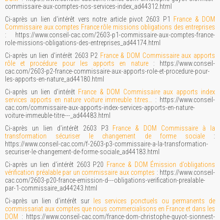
commissaire-aux-comptes-nos-services-index_ad44312.html
Ci-après un lien d'intérêt vers notre article pivot 2603 P1
France & DOM
Commissaire aux comptes France rôle missions obligations des entreprises
: https://www.conseil-cac.com/2603-p1-commissaire-aux-comptes-france-
role-missions-obligations-des-entreprises_ad44174.html
Ci-après un lien d'intérêt 2603 P2
France & DOM Commissaire aux apports
rôle et procédure pour les apports en nature
: https://www.conseil-
cac.com/2603-p2-france-commissaire-aux-apports-role-et-procedure-pour-
les-apports-en-nature_ad44180.html
Ci-après un lien d'intérêt
France & DOM Commissaire aux apports index
services apports en nature voiture immeuble titres…
: https://www.conseil-
cac.com/commissaire-aux-apports-index-services-apports-en-nature-
voiture-immeuble-titre---_ad44483.html
Ci-après un lien d'intérêt 2603 P3
France & DOM Commissaire à la
transformation sécuriser le changement de forme sociale
:
https://www.conseil-cac.com/f-2603-p3-commissaire-a-la-transformation-
securiser-le-changement-de-forme-sociale_ad44183.html
Ci-après un lien d'intérêt 2603 P20
France & DOM Émission d’obligations
vérification préalable par un commissaire aux comptes
: https://www.conseil-
cac.com/2603-p20-france-emission-d---obligations-verification-prealable-
par-1-commissaire_ad44243.html
Ci-après un lien d'intérêt sur
les services ponctuels ou permanents de
commissariat aux comptes que nous commercialisons en France et dans les
DOM
: https://www.conseil-cac.com/france-dom-christophe-guyot-sionnest-