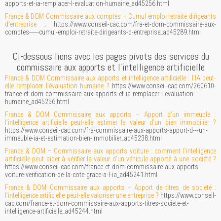
apports-et-ia-remplacer-l-evaluation-humaine_ad45256.html
France & DOM Commissaire aux comptes – Cumul emploi retraite dirigeants
d'entreprise
; https://www.conseil-cac.com/fra-et-dom-commissaire-aux-
comptes-----cumul-emploi-retraite-dirigeants-d-entreprise_ad45289.html
Ci-dessous liens avec les pages pivots des services du
commissaire aux apports et l’intelligence artificielle
France & DOM Commissaire aux apports et intelligence artificielle : l’IA peut-
elle remplacer l’évaluation humaine ?
https://www.conseil-cac.com/260610-
france-et-dom-commissaire-aux-apports-et-ia-remplacer-l-evaluation-
humaine_ad45256.html
France & DOM Commissaire aux apports – Apport d’un immeuble :
l’intelligence artificielle peut-elle estimer la valeur d’un bien immobilier ?
https://www.conseil-cac.com/fra-commissaire-aux-apports-apport-d---un-
immeuble-ia-et-estimation-bien-immobilier_ad45238.html
France & DOM – Commissaire aux apports voiture : comment l’intelligence
artificielle peut aider à vérifier la valeur d’un véhicule apporté à une société ?
https://www.conseil-cac.com/france-et-dom-commissaire-aux-apports-
voiture-verification-de-la-cote-grace-a-l-ia_ad45241.html
France & DOM Commissaire aux apports – Apport de titres de société :
l’intelligence artificielle peut-elle valoriser une entreprise ?
https://www.conseil-
cac.com/france-et-dom-commissaire-aux-apports-titres-societe-et-
intelligence-artificielle_ad45244.html