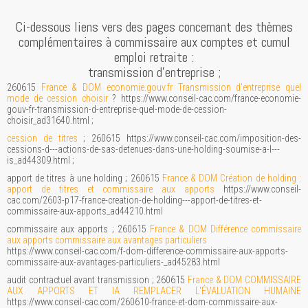
Ci-dessous liens vers des pages concernant des thèmes
complémentaires à commissaire aux comptes et cumul
emploi retraite :
transmission d'entreprise ;
260615
France & DOM economie.gouv.fr Transmission d'entreprise quel
mode de cession choisir
? https://www.conseil-cac.com/france-economie-
gouv-fr-transmission-d-entreprise-quel-mode-de-cession-
choisir_ad31640.html ;
cession de titres
; 260615 https://www.conseil-cac.com/imposition-des-
cessions-d---actions-de-sas-detenues-dans-une-holding-soumise-a-l---
is_ad44309.html ;
apport de titres à une holding ; 260615
France & DOM Création de holding :
apport de titres et commissaire aux apports
https://www.conseil-
cac.com/2603-p17-france-creation-de-holding---apport-de-titres-et-
commissaire-aux-apports_ad44210.html
commissaire aux apports ; 260615
France & DOM Différence commissaire
aux apports commissaire aux avantages particuliers
https://www.conseil-cac.com/f-dom-difference-commissaire-aux-apports-
commissaire-aux-avantages-particuliers-_ad45283.html
audit contractuel avant transmission ; 260615
France & DOM COMMISSAIRE
AUX APPORTS ET IA REMPLACER L'ÉVALUATION HUMAINE
https://www.conseil-cac.com/260610-france-et-dom-commissaire-aux-